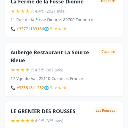
La Ferme de la Fosse Dionne
Tonnerre
★
★
★
★
☆
4.4/5 (2021 avis)
11 Rue de la Fosse Dionne, 89700 Tonnerre
📞 +33771183166
🌐 Site web
Auberge Restaurant La Source
Cusance
Bleue
★
★
★
★
☆
4.5/5 (867 avis)
17 Vge du Val, 25110 Cusance, France
📞 +33381841282
🌐 Site web
LE GRENIER DES ROUSSES
Les Rousses
★
★
★
★
★
4.9/5 (325 avis)