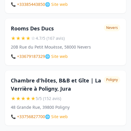
📞 +33385443850
🌐 Site web
Rooms Des Ducs
Nevers
★
★
★
★
☆
4.7/5 (167 avis)
20B Rue du Petit Mouësse, 58000 Nevers
📞 +33679187329
🌐 Site web
Chambre d'hôtes, B&B et Gîte | La
Poligny
Verrière à Poligny, Jura
★
★
★
★
★
5/5 (152 avis)
48 Grande Rue, 39800 Poligny
📞 +33756827700
🌐 Site web