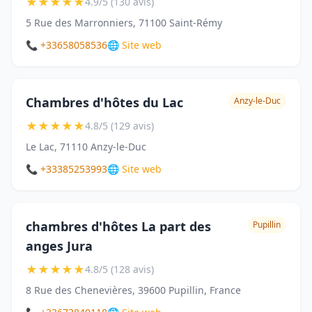
★
★
★
★
★
4.9/5 (130 avis)
5 Rue des Marronniers, 71100 Saint-Rémy
📞 +33658058536
🌐 Site web
Chambres d'hôtes du Lac
Anzy-le-Duc
★
★
★
★
★
4.8/5 (129 avis)
Le Lac, 71110 Anzy-le-Duc
📞 +33385253993
🌐 Site web
chambres d'hôtes La part des
Pupillin
anges Jura
★
★
★
★
★
4.8/5 (128 avis)
8 Rue des Chenevières, 39600 Pupillin, France