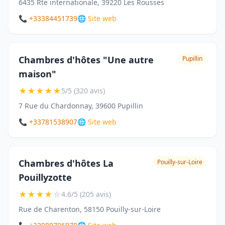
6435 Rte internationale, 39220 Les Rousses
📞 +33384451739
🌐 Site web
Chambres d'hôtes "Une autre
Pupillin
maison"
★
★
★
★
★
5/5 (320 avis)
7 Rue du Chardonnay, 39600 Pupillin
📞 +33781538907
🌐 Site web
Chambres d'hôtes La
Pouilly-sur-Loire
Pouillyzotte
★
★
★
★
☆
4.6/5 (205 avis)
Rue de Charenton, 58150 Pouilly-sur-Loire