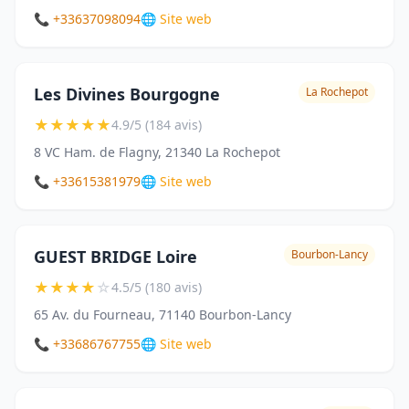
📞 +33637098094
🌐 Site web
Les Divines Bourgogne
La Rochepot
★
★
★
★
★
4.9/5 (184 avis)
8 VC Ham. de Flagny, 21340 La Rochepot
📞 +33615381979
🌐 Site web
GUEST BRIDGE Loire
Bourbon-Lancy
★
★
★
★
☆
4.5/5 (180 avis)
65 Av. du Fourneau, 71140 Bourbon-Lancy
📞 +33686767755
🌐 Site web