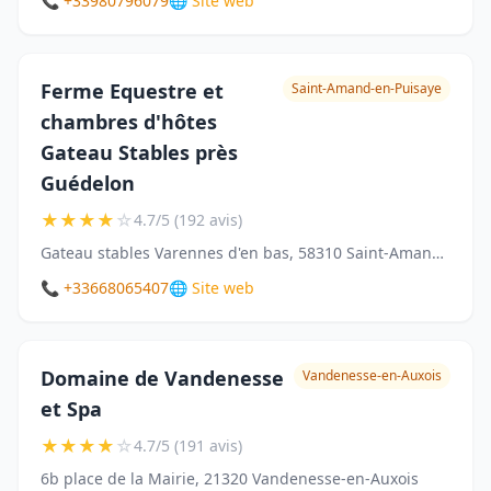
📞 +33980796079
🌐 Site web
Ferme Equestre et
Saint-Amand-en-Puisaye
chambres d'hôtes
Gateau Stables près
Guédelon
★
★
★
★
☆
4.7/5 (192 avis)
Gateau stables Varennes d'en bas, 58310 Saint-Amand-en-Puisaye
📞 +33668065407
🌐 Site web
Domaine de Vandenesse
Vandenesse-en-Auxois
et Spa
★
★
★
★
☆
4.7/5 (191 avis)
6b place de la Mairie, 21320 Vandenesse-en-Auxois