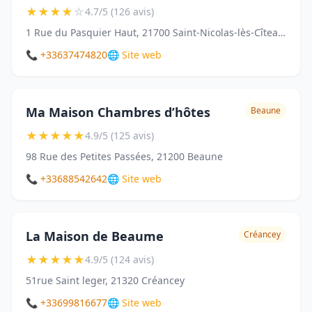
★
★
★
★
☆
4.7/5 (126 avis)
1 Rue du Pasquier Haut, 21700 Saint-Nicolas-lès-Cîteaux
📞 +33637474820
🌐 Site web
Ma Maison Chambres d’hôtes
Beaune
★
★
★
★
★
4.9/5 (125 avis)
98 Rue des Petites Passées, 21200 Beaune
📞 +33688542642
🌐 Site web
La Maison de Beaume
Créancey
★
★
★
★
★
4.9/5 (124 avis)
51rue Saint leger, 21320 Créancey
📞 +33699816677
🌐 Site web