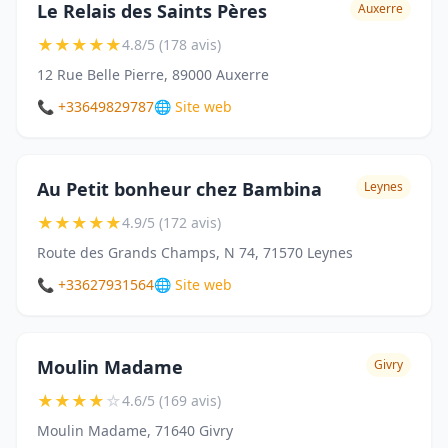
Le Relais des Saints Pères
Auxerre
★
★
★
★
★
4.8/5 (178 avis)
12 Rue Belle Pierre, 89000 Auxerre
📞 +33649829787
🌐 Site web
Au Petit bonheur chez Bambina
Leynes
★
★
★
★
★
4.9/5 (172 avis)
Route des Grands Champs, N 74, 71570 Leynes
📞 +33627931564
🌐 Site web
Moulin Madame
Givry
★
★
★
★
☆
4.6/5 (169 avis)
Moulin Madame, 71640 Givry