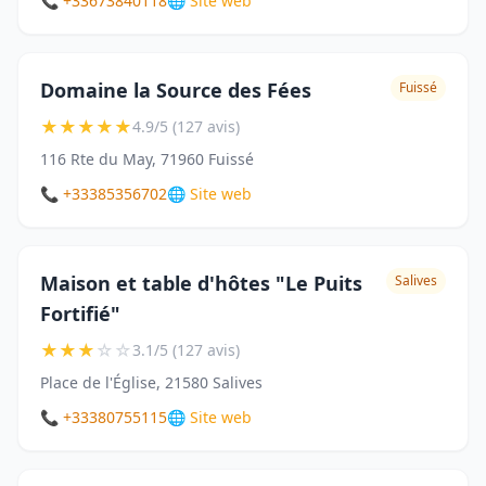
📞 +33673840118
🌐 Site web
Domaine la Source des Fées
Fuissé
★
★
★
★
★
4.9/5 (127 avis)
116 Rte du May, 71960 Fuissé
📞 +33385356702
🌐 Site web
Maison et table d'hôtes "Le Puits
Salives
Fortifié"
★
★
★
☆
☆
3.1/5 (127 avis)
Place de l'Église, 21580 Salives
📞 +33380755115
🌐 Site web