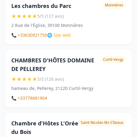
Les chambres du Parc
Monnières
★
★
★
★
★
5/5 (127 avis)
2 Rue de l'Église, 39100 Monnières
📞 +33630921750
🌐 Site web
CHAMBRES D'HÔTES DOMAINE
Curtil-Vergy
DE PELLEREY
★
★
★
★
★
5/5 (126 avis)
hameau de, Pellerey, 21220 Curtil-Vergy
📞 +33778681904
Chambre d'Hôtes L'Orée
Saint-Nicolas-lès-Cîteaux
du Bois