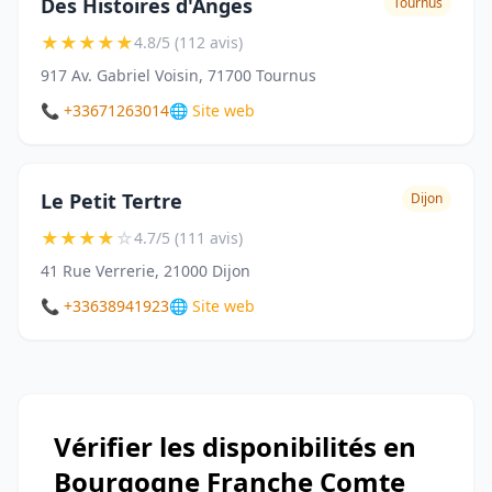
Des Histoires d'Anges
Tournus
★
★
★
★
★
4.8/5 (112 avis)
917 Av. Gabriel Voisin, 71700 Tournus
📞 +33671263014
🌐 Site web
Le Petit Tertre
Dijon
★
★
★
★
☆
4.7/5 (111 avis)
41 Rue Verrerie, 21000 Dijon
📞 +33638941923
🌐 Site web
Vérifier les disponibilités en
Bourgogne Franche Comte