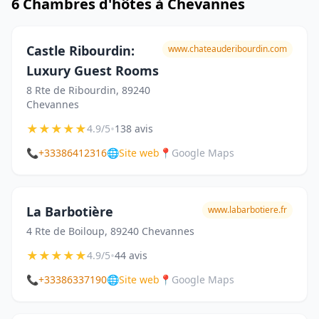
6 Chambres d'hôtes à Chevannes
Castle Ribourdin:
www.chateauderibourdin.com
Luxury Guest Rooms
8 Rte de Ribourdin, 89240
Chevannes
★
★
★
★
★
•
4.9/5
138 avis
📞
+33386412316
🌐
Site web
📍
Google Maps
La Barbotière
www.labarbotiere.fr
4 Rte de Boiloup, 89240 Chevannes
★
★
★
★
★
•
4.9/5
44 avis
📞
+33386337190
🌐
Site web
📍
Google Maps