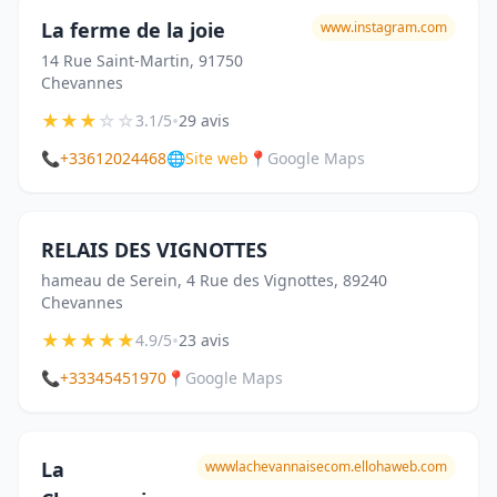
La ferme de la joie
www.instagram.com
14 Rue Saint-Martin, 91750
Chevannes
★
★
★
☆
☆
•
3.1/5
29 avis
📞
+33612024468
🌐
Site web
📍
Google Maps
RELAIS DES VIGNOTTES
hameau de Serein, 4 Rue des Vignottes, 89240
Chevannes
★
★
★
★
★
•
4.9/5
23 avis
📞
+33345451970
📍
Google Maps
La
wwwlachevannaisecom.ellohaweb.com