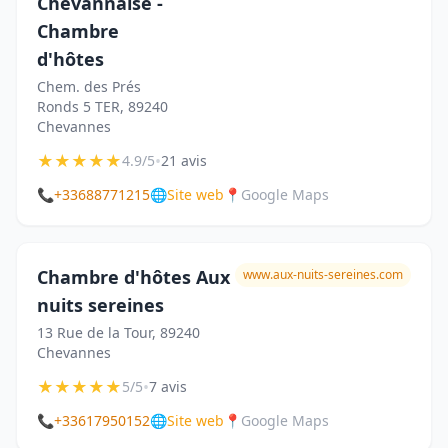
Chevannaise -
Chambre
d'hôtes
Chem. des Prés
Ronds 5 TER, 89240
Chevannes
★
★
★
★
★
•
4.9/5
21 avis
📞
+33688771215
🌐
Site web
📍
Google Maps
Chambre d'hôtes Aux
www.aux-nuits-sereines.com
nuits sereines
13 Rue de la Tour, 89240
Chevannes
★
★
★
★
★
•
5/5
7 avis
📞
+33617950152
🌐
Site web
📍
Google Maps