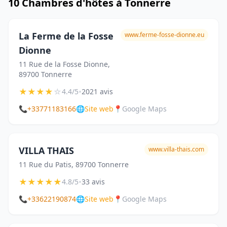
10 Chambres d'hôtes à Tonnerre
La Ferme de la Fosse
www.ferme-fosse-dionne.eu
Dionne
11 Rue de la Fosse Dionne,
89700 Tonnerre
★
★
★
★
☆
•
4.4/5
2021 avis
📞
+33771183166
🌐
Site web
📍
Google Maps
VILLA THAIS
www.villa-thais.com
11 Rue du Patis, 89700 Tonnerre
★
★
★
★
★
•
4.8/5
33 avis
📞
+33622190874
🌐
Site web
📍
Google Maps