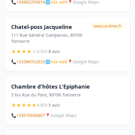
📞
+33682293616
🌐
Site web
📍
Google Maps
Chatel-poss Jacqueline
www.carolines.fr
111 Rue Général Campenon, 89700
Tonnerre
★
★
★
★
☆
•
4.5/5
8 avis
📞
+33386552632
🌐
Site web
📍
Google Maps
Chambre d'hôtes L'Epiphanie
3 bis Rue du Pont, 89700 Tonnerre
★
★
★
★
★
•
4.8/5
5 avis
📞
+33670640807
📍
Google Maps