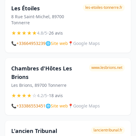
Les Étoiles
les-etoiles-tonnerre.fr
8 Rue Saint-Michel, 89700
Tonnerre
★
★
★
★
★
•
4.8/5
26 avis
📞
+33664953239
🌐
Site web
📍
Google Maps
Chambres d'Hôtes Les
www.lesbrions.net
Brions
Les Brions, 89700 Tonnerre
★
★
★
★
☆
•
4.2/5
18 avis
📞
+33386553451
🌐
Site web
📍
Google Maps
L'ancien Tribunal
lancientribunal.fr