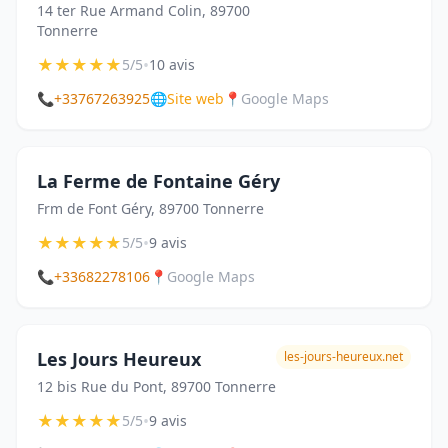
14 ter Rue Armand Colin, 89700
Tonnerre
★
★
★
★
★
•
5/5
10 avis
📞
+33767263925
🌐
Site web
📍
Google Maps
La Ferme de Fontaine Géry
Frm de Font Géry, 89700 Tonnerre
★
★
★
★
★
•
5/5
9 avis
📞
+33682278106
📍
Google Maps
Les Jours Heureux
les-jours-heureux.net
12 bis Rue du Pont, 89700 Tonnerre
★
★
★
★
★
•
5/5
9 avis