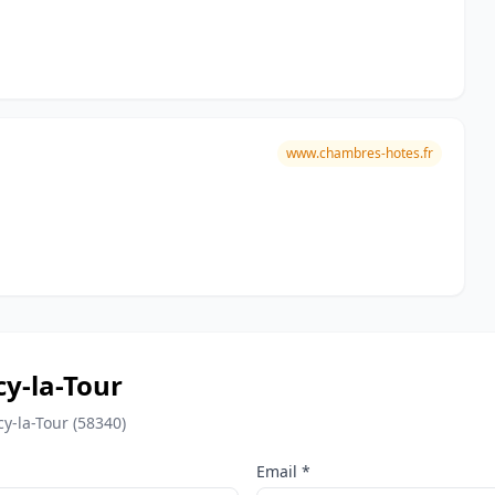
www.chambres-hotes.fr
cy-la-Tour
y-la-Tour (58340)
Email *