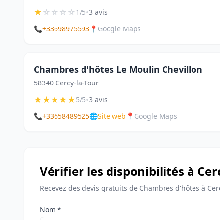
★
☆
☆
☆
☆
•
1/5
3 avis
📞
+33698975593
📍
Google Maps
Chambres d'hôtes Le Moulin Chevillon
58340 Cercy-la-Tour
★
★
★
★
★
•
5/5
3 avis
📞
+33658489525
🌐
Site web
📍
Google Maps
Vérifier les disponibilités à Cer
Recevez des devis gratuits de Chambres d'hôtes à Cerc
Nom *