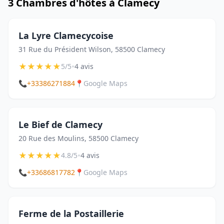
3 Chambres d'hôtes à Clamecy
La Lyre Clamecycoise
31 Rue du Président Wilson, 58500 Clamecy
★
★
★
★
★
•
5/5
4 avis
📞
+33386271884
📍
Google Maps
Le Bief de Clamecy
20 Rue des Moulins, 58500 Clamecy
★
★
★
★
★
•
4.8/5
4 avis
📞
+33686817782
📍
Google Maps
Ferme de la Postaillerie