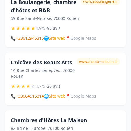
La Boulangerie, chambre
www.laboulangerie.fr
d'hôtes et B&B
59 Rue Saint-Nicaise, 76000 Rouen
★
★
★
★
★
•
4.9/5
97 avis
📞
+33612945315
🌐
Site web
📍
Google Maps
L'Alcôve des Beaux Arts
www.chambres-hotes.fr
14 Rue Charles Lenepveu, 76000
Rouen
★
★
★
★
☆
•
4.7/5
26 avis
📞
+33664515314
🌐
Site web
📍
Google Maps
Chambres d'Hôtes La Maison
82 Bd de l'Europe, 76100 Rouen