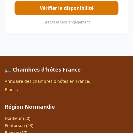
Vérifier la disponibilité
Gratuit et sans engagement
🛏️ Chambres d'hôtes France
Annuaire des chambres d'hôtes en France.
Blog →
Région Normandie
Honfleur (50)
Pontorson (23)
Bayeux (17)