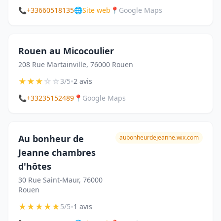
📞
+33660518135
🌐
Site web
📍
Google Maps
Rouen au Micocoulier
208 Rue Martainville, 76000 Rouen
★
★
★
☆
☆
•
3/5
2 avis
📞
+33235152489
📍
Google Maps
Au bonheur de
aubonheurdejeanne.wix.com
Jeanne chambres
d'hôtes
30 Rue Saint-Maur, 76000
Rouen
★
★
★
★
★
•
5/5
1 avis