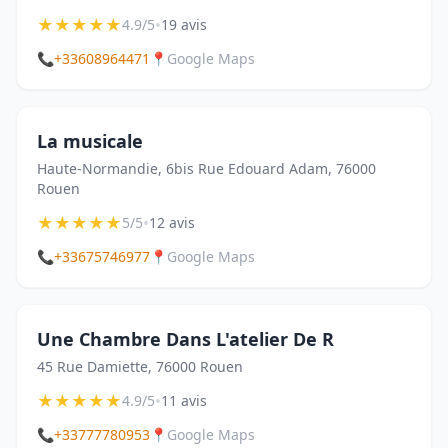
★
★
★
★
★
•
4.9/5
19 avis
📞
+33608964471
📍
Google Maps
La musicale
Haute-Normandie, 6bis Rue Edouard Adam, 76000
Rouen
★
★
★
★
★
•
5/5
12 avis
📞
+33675746977
📍
Google Maps
Une Chambre Dans L'atelier De R
45 Rue Damiette, 76000 Rouen
★
★
★
★
★
•
4.9/5
11 avis
📞
+33777780953
📍
Google Maps