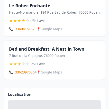
Le Robec Enchanté
Haute-Normandie, 184 Rue Eau de Robec, 76000 Rouen
★
★
★
★
☆
•
4/5
1 avis
📞
+33604161829
📍
Google Maps
Bed and Breakfast: A Nest in Town
7 Rue de la Cigogne, 76000 Rouen
★
★
★
☆
☆
•
3/5
1 avis
📞
+33623970364
📍
Google Maps
Localisation