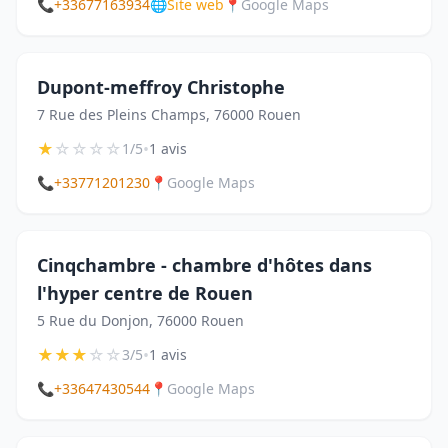
📞
+33677163934
🌐
Site web
📍
Google Maps
Dupont-meffroy Christophe
7 Rue des Pleins Champs, 76000 Rouen
★
☆
☆
☆
☆
•
1/5
1 avis
📞
+33771201230
📍
Google Maps
Cinqchambre - chambre d'hôtes dans
l'hyper centre de Rouen
5 Rue du Donjon, 76000 Rouen
★
★
★
☆
☆
•
3/5
1 avis
📞
+33647430544
📍
Google Maps