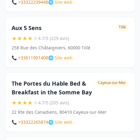
📞 +33322239448
🌐 Site web
Aux 5 Sens
Tillé
★
★
★
★
☆
4.7/5 (229 avis)
258 Rue des Châtaigniers, 60000 Tillé
📞 +33611901408
🌐 Site web
The Portes du Hable Bed &
Cayeux-sur-Mer
Breakfast in the Somme Bay
★
★
★
★
☆
4.7/5 (205 avis)
22 Rte des Canadiens, 80410 Cayeux-sur-Mer
📞 +33322265874
🌐 Site web