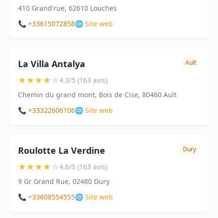
410 Grand'rue, 62610 Louches
📞 +33615072858
🌐 Site web
La Villa Antalya
Ault
★
★
★
★
☆
4.3/5 (163 avis)
Chemin du grand mont, Bois de Cise, 80460 Ault
📞 +33322606106
🌐 Site web
Roulotte La Verdine
Dury
★
★
★
★
☆
4.6/5 (163 avis)
9 Gr Grand Rue, 02480 Dury
📞 +33608554555
🌐 Site web