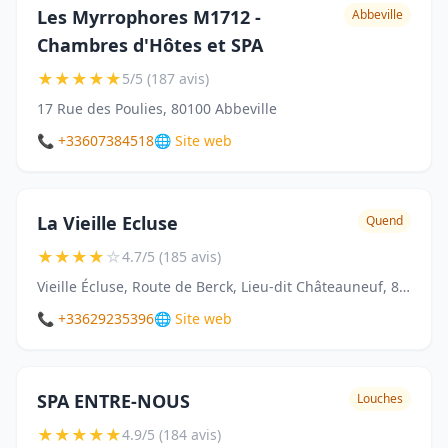
Les Myrrophores M1712 -
Abbeville
Chambres d'Hôtes et SPA
★
★
★
★
★
5/5 (187 avis)
17 Rue des Poulies, 80100 Abbeville
📞 +33607384518
🌐 Site web
La Vieille Ecluse
Quend
★
★
★
★
☆
4.7/5 (185 avis)
Vieille Écluse, Route de Berck, Lieu-dit Châteauneuf, 80120 Quend
📞 +33629235396
🌐 Site web
SPA ENTRE-NOUS
Louches
★
★
★
★
★
4.9/5 (184 avis)