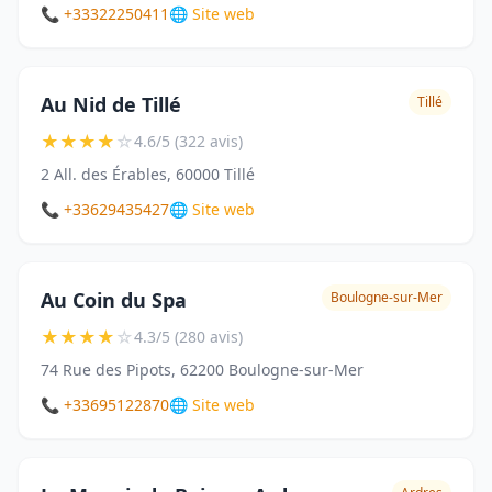
📞 +33322250411
🌐 Site web
Au Nid de Tillé
Tillé
★
★
★
★
☆
4.6/5 (322 avis)
2 All. des Érables, 60000 Tillé
📞 +33629435427
🌐 Site web
Au Coin du Spa
Boulogne-sur-Mer
★
★
★
★
☆
4.3/5 (280 avis)
74 Rue des Pipots, 62200 Boulogne-sur-Mer
📞 +33695122870
🌐 Site web