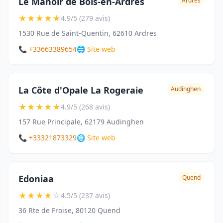
Le Manoir de Bois-en-Ardres
Ardres
★
★
★
★
★
4.9/5 (279 avis)
1530 Rue de Saint-Quentin, 62610 Ardres
📞 +33663389654
🌐 Site web
La Côte d'Opale La Rogeraie
Audinghen
★
★
★
★
★
4.9/5 (268 avis)
157 Rue Principale, 62179 Audinghen
📞 +33321873329
🌐 Site web
Edoniaa
Quend
★
★
★
★
☆
4.5/5 (237 avis)
36 Rte de Froise, 80120 Quend