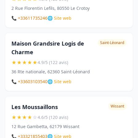
2 Rue Florentin Lefils, 80550 Le Crotoy
📞 +33611735246
🌐 Site web
Maison Grandsire Logis de
Saint-Léonard
Charme
★
★
★
★
★
4.9/5 (122 avis)
36 Rte nationale, 62360 Saint-Léonard
📞 +33603103540
🌐 Site web
Les Moussaillons
Wissant
★
★
★
★
☆
4.6/5 (120 avis)
12 Rue Gambetta, 62179 Wissant
📞 +33321855403
🌐 Site web