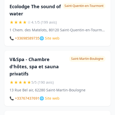
Ecolodge The sound of
Saint-Quentin-en-Tourmont
water
★
★
★
★
☆
4.1/5 (199 avis)
1 Chem. des Matelots, 80120 Saint-Quentin-en-Tourmont, France
📞 +33698589735
🌐 Site web
V&Spa - Chambre
Saint-Martin-Boulogne
d'hôtes, spa et sauna
privatifs
★
★
★
★
★
5/5 (190 avis)
13 Rue Bel air, 62280 Saint-Martin-Boulogne
📞 +33767437691
🌐 Site web