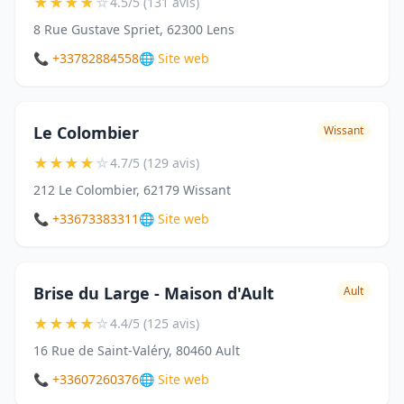
★
★
★
★
☆
4.5/5 (131 avis)
8 Rue Gustave Spriet, 62300 Lens
📞 +33782884558
🌐 Site web
Le Colombier
Wissant
★
★
★
★
☆
4.7/5 (129 avis)
212 Le Colombier, 62179 Wissant
📞 +33673383311
🌐 Site web
Brise du Large - Maison d'Ault
Ault
★
★
★
★
☆
4.4/5 (125 avis)
16 Rue de Saint-Valéry, 80460 Ault
📞 +33607260376
🌐 Site web