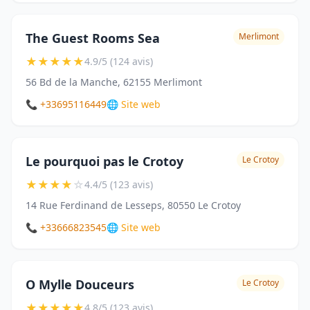
The Guest Rooms Sea
Merlimont
★
★
★
★
★
4.9/5 (124 avis)
56 Bd de la Manche, 62155 Merlimont
📞 +33695116449
🌐 Site web
Le pourquoi pas le Crotoy
Le Crotoy
★
★
★
★
☆
4.4/5 (123 avis)
14 Rue Ferdinand de Lesseps, 80550 Le Crotoy
📞 +33666823545
🌐 Site web
O Mylle Douceurs
Le Crotoy
★
★
★
★
★
4.8/5 (123 avis)