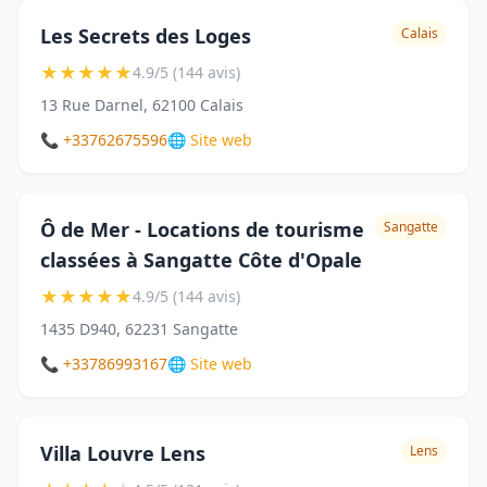
Les Secrets des Loges
Calais
★
★
★
★
★
4.9/5 (144 avis)
13 Rue Darnel, 62100 Calais
📞 +33762675596
🌐 Site web
Ô de Mer - Locations de tourisme
Sangatte
classées à Sangatte Côte d'Opale
★
★
★
★
★
4.9/5 (144 avis)
1435 D940, 62231 Sangatte
📞 +33786993167
🌐 Site web
Villa Louvre Lens
Lens