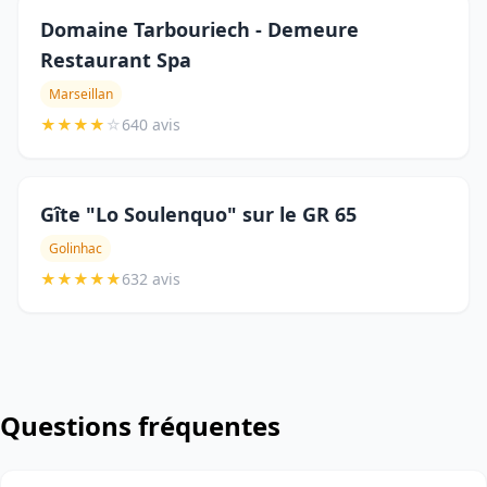
Domaine Tarbouriech - Demeure
Restaurant Spa
Marseillan
★
★
★
★
☆
640 avis
Gîte "Lo Soulenquo" sur le GR 65
Golinhac
★
★
★
★
★
632 avis
Questions fréquentes