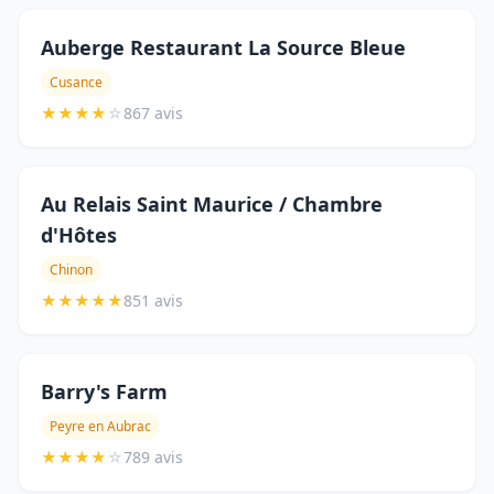
Auberge Restaurant La Source Bleue
Cusance
★
★
★
★
☆
867 avis
Au Relais Saint Maurice / Chambre
d'Hôtes
Chinon
★
★
★
★
★
851 avis
Barry's Farm
Peyre en Aubrac
★
★
★
★
☆
789 avis