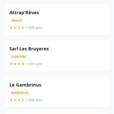
Attrap'Rêves
Allauch
★
★
★
★
☆
659 avis
Sarl Les Bruyeres
Saint-Félix
★
★
★
★
☆
659 avis
Le Gambrinus
Beblenheim
★
★
★
★
☆
648 avis