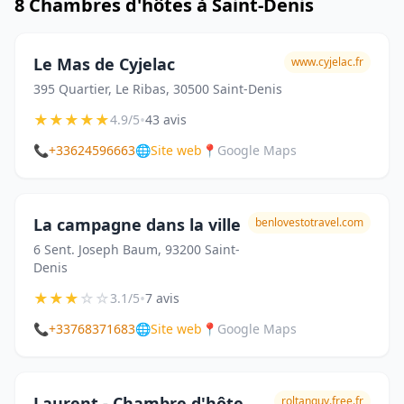
8 Chambres d'hôtes à Saint-Denis
Le Mas de Cyjelac
www.cyjelac.fr
395 Quartier, Le Ribas, 30500 Saint-Denis
★
★
★
★
★
•
4.9/5
43 avis
📞
+33624596663
🌐
Site web
📍
Google Maps
La campagne dans la ville
benlovestotravel.com
6 Sent. Joseph Baum, 93200 Saint-
Denis
★
★
★
☆
☆
•
3.1/5
7 avis
📞
+33768371683
🌐
Site web
📍
Google Maps
Laurent - Chambre d'hôte
roltanguy.free.fr