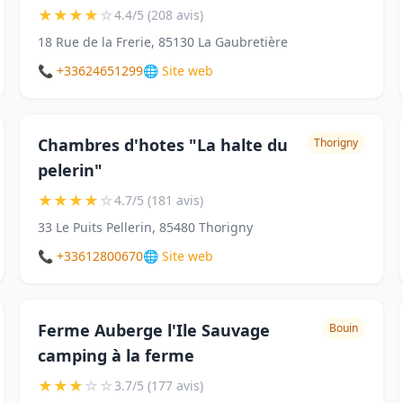
★
★
★
★
☆
4.4/5 (208 avis)
18 Rue de la Frerie, 85130 La Gaubretière
📞 +33624651299
🌐 Site web
Chambres d'hotes "La halte du
Thorigny
pelerin"
★
★
★
★
☆
4.7/5 (181 avis)
33 Le Puits Pellerin, 85480 Thorigny
📞 +33612800670
🌐 Site web
Ferme Auberge l'Ile Sauvage
Bouin
camping à la ferme
★
★
★
☆
☆
3.7/5 (177 avis)