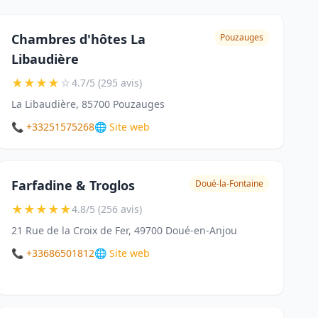
Chambres d'hôtes La
Pouzauges
Libaudière
★
★
★
★
☆
4.7/5 (295 avis)
La Libaudière, 85700 Pouzauges
📞 +33251575268
🌐 Site web
Farfadine & Troglos
Doué-la-Fontaine
★
★
★
★
★
4.8/5 (256 avis)
21 Rue de la Croix de Fer, 49700 Doué-en-Anjou
📞 +33686501812
🌐 Site web