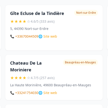
Gîte Ecluse de la Tindière
Nort-sur-Erdre
★
★
★
★
☆
4.6/5 (333 avis)
5, 44390 Nort-sur-Erdre
📞 +33670044509
🌐 Site web
Chateau De La
Beaupréau-en-Mauges
Moriniere
★
★
★
★
☆
4.7/5 (257 avis)
La Haute Morinière, 49600 Beaupréau-en-Mauges
📞 +33241754030
🌐 Site web