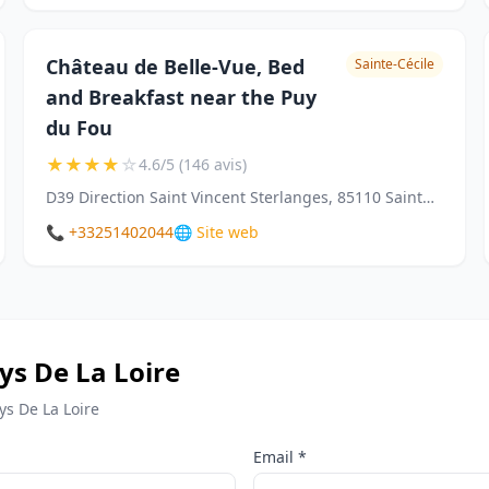
Château de Belle-Vue, Bed
Sainte-Cécile
and Breakfast near the Puy
du Fou
★
★
★
★
☆
4.6/5 (146 avis)
D39 Direction Saint Vincent Sterlanges, 85110 Sainte-Cécile
📞 +33251402044
🌐 Site web
ays De La Loire
ys De La Loire
Email *