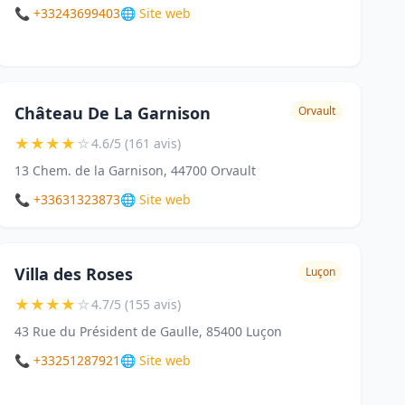
📞 +33243699403
🌐 Site web
Château De La Garnison
Orvault
★
★
★
★
☆
4.6/5 (161 avis)
13 Chem. de la Garnison, 44700 Orvault
📞 +33631323873
🌐 Site web
Villa des Roses
Luçon
★
★
★
★
☆
4.7/5 (155 avis)
43 Rue du Président de Gaulle, 85400 Luçon
📞 +33251287921
🌐 Site web