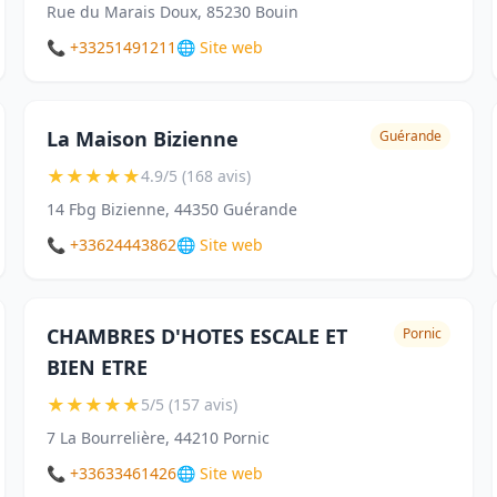
Rue du Marais Doux, 85230 Bouin
📞 +33251491211
🌐 Site web
La Maison Bizienne
Guérande
★
★
★
★
★
4.9/5 (168 avis)
14 Fbg Bizienne, 44350 Guérande
📞 +33624443862
🌐 Site web
CHAMBRES D'HOTES ESCALE ET
Pornic
BIEN ETRE
★
★
★
★
★
5/5 (157 avis)
7 La Bourrelière, 44210 Pornic
📞 +33633461426
🌐 Site web