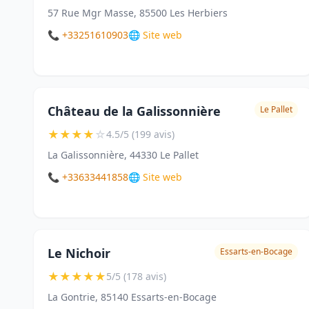
57 Rue Mgr Masse, 85500 Les Herbiers
📞 +33251610903
🌐 Site web
Château de la Galissonnière
Le Pallet
★
★
★
★
☆
4.5/5 (199 avis)
La Galissonnière, 44330 Le Pallet
📞 +33633441858
🌐 Site web
Le Nichoir
Essarts-en-Bocage
★
★
★
★
★
5/5 (178 avis)
La Gontrie, 85140 Essarts-en-Bocage