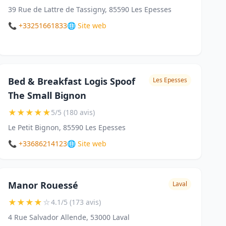
39 Rue de Lattre de Tassigny, 85590 Les Epesses
📞 +33251661833
🌐 Site web
Bed & Breakfast Logis Spoof
Les Epesses
The Small Bignon
★
★
★
★
★
5/5 (180 avis)
Le Petit Bignon, 85590 Les Epesses
📞 +33686214123
🌐 Site web
Manor Rouessé
Laval
★
★
★
★
☆
4.1/5 (173 avis)
4 Rue Salvador Allende, 53000 Laval