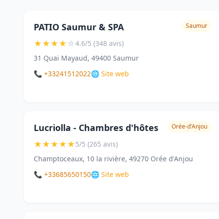
PATIO Saumur & SPA
Saumur
★
★
★
★
☆
4.6/5 (348 avis)
31 Quai Mayaud, 49400 Saumur
📞 +33241512022
🌐 Site web
Lucriolla - Chambres d'hôtes
Orée-d'Anjou
★
★
★
★
★
5/5 (265 avis)
Champtoceaux, 10 la rivière, 49270 Orée d'Anjou
📞 +33685650150
🌐 Site web