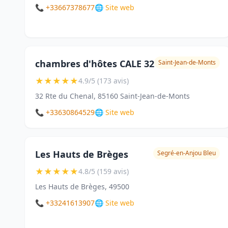
📞 +33667378677
🌐 Site web
chambres d'hôtes CALE 32
Saint-Jean-de-Monts
★
★
★
★
★
4.9/5 (173 avis)
32 Rte du Chenal, 85160 Saint-Jean-de-Monts
📞 +33630864529
🌐 Site web
Les Hauts de Brèges
Segré-en-Anjou Bleu
★
★
★
★
★
4.8/5 (159 avis)
Les Hauts de Brèges, 49500
📞 +33241613907
🌐 Site web