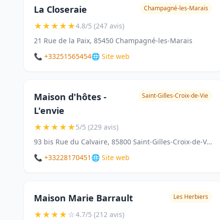
La Closeraie
Champagné-les-Marais
★
★
★
★
★
4.8/5 (247 avis)
21 Rue de la Paix, 85450 Champagné-les-Marais
📞 +33251565454
🌐 Site web
Maison d'hôtes -
Saint-Gilles-Croix-de-Vie
L'envie
★
★
★
★
★
5/5 (229 avis)
93 bis Rue du Calvaire, 85800 Saint-Gilles-Croix-de-Vie
📞 +33228170451
🌐 Site web
Maison Marie Barrault
Les Herbiers
★
★
★
★
☆
4.7/5 (212 avis)