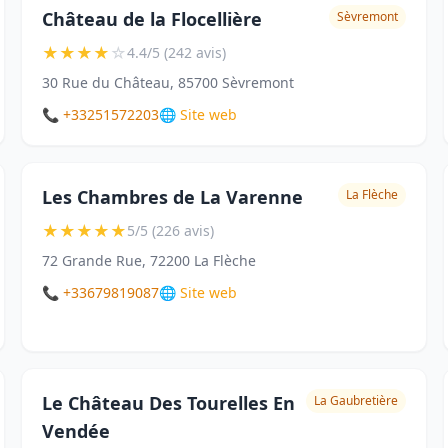
Château de la Flocellière
Sèvremont
★
★
★
★
☆
4.4/5 (242 avis)
30 Rue du Château, 85700 Sèvremont
📞 +33251572203
🌐 Site web
Les Chambres de La Varenne
La Flèche
★
★
★
★
★
5/5 (226 avis)
72 Grande Rue, 72200 La Flèche
📞 +33679819087
🌐 Site web
Le Château Des Tourelles En
La Gaubretière
Vendée