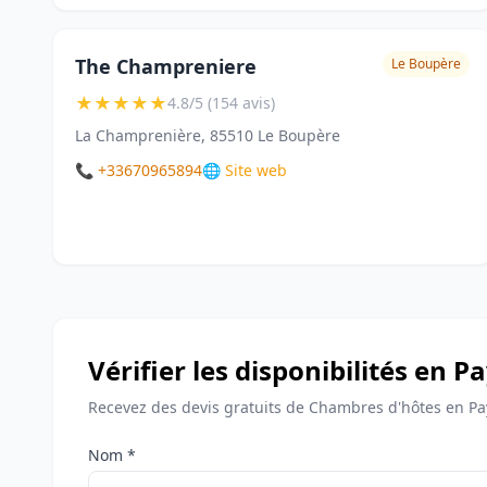
The Champreniere
Le Boupère
★
★
★
★
★
4.8/5 (154 avis)
La Champrenière, 85510 Le Boupère
📞 +33670965894
🌐 Site web
Vérifier les disponibilités en P
Recevez des devis gratuits de Chambres d'hôtes en Pa
Nom *