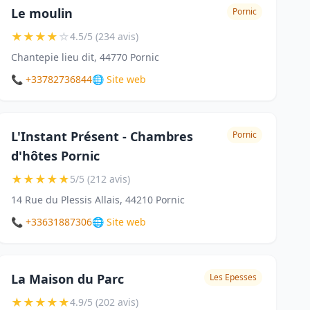
Le moulin
Pornic
★
★
★
★
☆
4.5/5 (234 avis)
Chantepie lieu dit, 44770 Pornic
📞 +33782736844
🌐 Site web
L'Instant Présent - Chambres
Pornic
d'hôtes Pornic
★
★
★
★
★
5/5 (212 avis)
14 Rue du Plessis Allais, 44210 Pornic
📞 +33631887306
🌐 Site web
La Maison du Parc
Les Epesses
★
★
★
★
★
4.9/5 (202 avis)