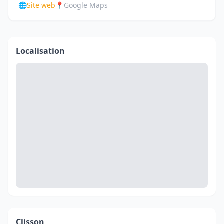
🌐
Site web
📍
Google Maps
Localisation
Clisson