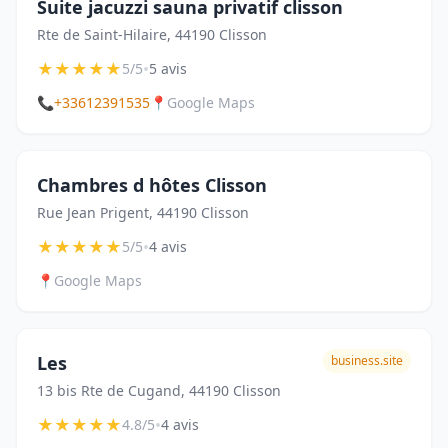
Suite jacuzzi sauna privatif clisson
Rte de Saint-Hilaire, 44190 Clisson
★
★
★
★
★
•
5/5
5 avis
📞
+33612391535
📍
Google Maps
Chambres d hôtes Clisson
Rue Jean Prigent, 44190 Clisson
★
★
★
★
★
•
5/5
4 avis
📍
Google Maps
Les
business.site
13 bis Rte de Cugand, 44190 Clisson
★
★
★
★
★
•
4.8/5
4 avis