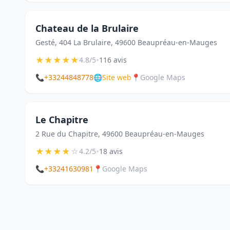
Chateau de la Brulaire
Gesté, 404 La Brulaire, 49600 Beaupréau-en-Mauges
★
★
★
★
★
•
4.8/5
116 avis
📞
+33244848778
🌐
Site web
📍
Google Maps
Le Chapitre
2 Rue du Chapitre, 49600 Beaupréau-en-Mauges
★
★
★
★
☆
•
4.2/5
18 avis
📞
+33241630981
📍
Google Maps