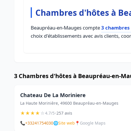
Chambres d'hôtes à B
Beaupréau-en-Mauges compte
3 chambres 
choix d'établissements avec avis clients, coo
3 Chambres d'hôtes à Beaupréau-en-Ma
Chateau De La Moriniere
La Haute Morinière, 49600 Beaupréau-en-Mauges
★
★
★
★
☆
•
4.7/5
257 avis
📞
+33241754030
🌐
Site web
📍
Google Maps