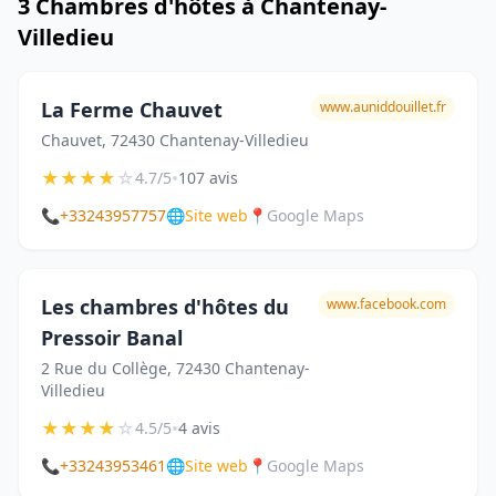
3 Chambres d'hôtes à Chantenay-
Villedieu
La Ferme Chauvet
www.auniddouillet.fr
Chauvet, 72430 Chantenay-Villedieu
★
★
★
★
☆
•
4.7/5
107 avis
📞
+33243957757
🌐
Site web
📍
Google Maps
Les chambres d'hôtes du
www.facebook.com
Pressoir Banal
2 Rue du Collège, 72430 Chantenay-
Villedieu
★
★
★
★
☆
•
4.5/5
4 avis
📞
+33243953461
🌐
Site web
📍
Google Maps