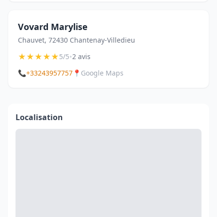
Vovard Marylise
Chauvet, 72430 Chantenay-Villedieu
★
★
★
★
★
•
5/5
2 avis
📞
+33243957757
📍
Google Maps
Localisation