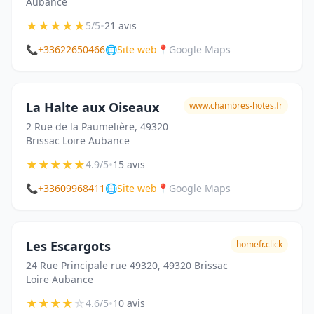
Aubance
★
★
★
★
★
•
5/5
21 avis
📞
+33622650466
🌐
Site web
📍
Google Maps
La Halte aux Oiseaux
www.chambres-hotes.fr
2 Rue de la Paumelière, 49320
Brissac Loire Aubance
★
★
★
★
★
•
4.9/5
15 avis
📞
+33609968411
🌐
Site web
📍
Google Maps
Les Escargots
homefr.click
24 Rue Principale rue 49320, 49320 Brissac
Loire Aubance
★
★
★
★
☆
•
4.6/5
10 avis