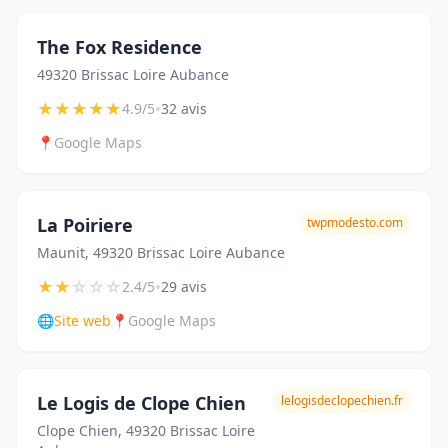
The Fox Residence
49320 Brissac Loire Aubance
★
★
★
★
★
•
4.9/5
32 avis
📍
Google Maps
La Poiriere
twpmodesto.com
Maunit, 49320 Brissac Loire Aubance
★
★
☆
☆
☆
•
2.4/5
29 avis
🌐
Site web
📍
Google Maps
Le Logis de Clope Chien
lelogisdeclopechien.fr
Clope Chien, 49320 Brissac Loire