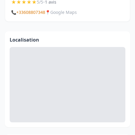
★
★
★
★
★
•
5/5
1 avis
📞
+33608807348
📍
Google Maps
Localisation