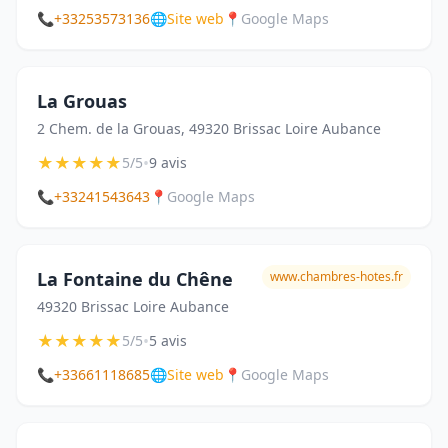
📞
+33253573136
🌐
Site web
📍
Google Maps
La Grouas
2 Chem. de la Grouas, 49320 Brissac Loire Aubance
★
★
★
★
★
•
5/5
9 avis
📞
+33241543643
📍
Google Maps
La Fontaine du Chêne
www.chambres-hotes.fr
49320 Brissac Loire Aubance
★
★
★
★
★
•
5/5
5 avis
📞
+33661118685
🌐
Site web
📍
Google Maps