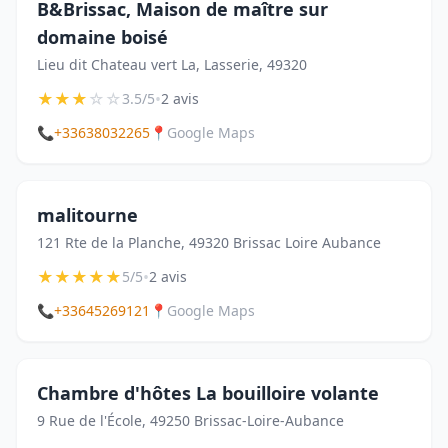
B&Brissac, Maison de maître sur
domaine boisé
Lieu dit Chateau vert La, Lasserie, 49320
★
★
★
☆
☆
•
3.5/5
2 avis
📞
+33638032265
📍
Google Maps
malitourne
121 Rte de la Planche, 49320 Brissac Loire Aubance
★
★
★
★
★
•
5/5
2 avis
📞
+33645269121
📍
Google Maps
Chambre d'hôtes La bouilloire volante
9 Rue de l'École, 49250 Brissac-Loire-Aubance