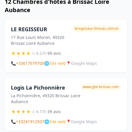
12 Chambres d'hôtes à Brissac Loire
Aubance
LE REGISSEUR
leregisseur-brissac.com.es
17 Rue Louis Moron, 49320
Brissac Loire Aubance
★
★
★
★
☆
•
4.2/5
99 avis
📞
+33617679700
🌐
Site web
📍
Google Maps
Logis La Pichonnière
www.gite-brissac.com
La Pichonnière, 49320 Brissac Loire
Aubance
★
★
★
★
☆
•
4.7/5
39 avis
📞
+33241912937
🌐
Site web
📍
Google Maps