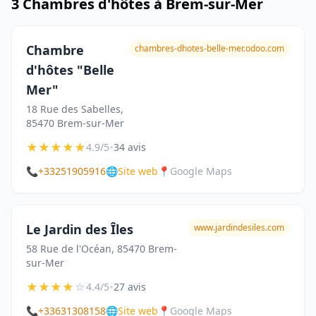
3 Chambres d'hôtes à Brem-sur-Mer
Chambre
chambres-dhotes-belle-mer.odoo.com
d'hôtes "Belle
Mer"
18 Rue des Sabelles,
85470 Brem-sur-Mer
★
★
★
★
★
•
4.9/5
34 avis
📞
+33251905916
🌐
Site web
📍
Google Maps
Le Jardin des Îles
www.jardindesiles.com
58 Rue de l'Océan, 85470 Brem-
sur-Mer
★
★
★
★
☆
•
4.4/5
27 avis
📞
+33631308158
🌐
Site web
📍
Google Maps