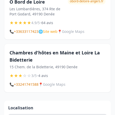
Ô Bord de Loire
obord-deloire-angers.fr
Les Lombardières, 374 Rte de
Port Godard, 49190 Denée
★
★
★
★
★
•
4.9/5
64 avis
📞
+33633117423
🌐
Site web
📍
Google Maps
Chambres d'hôtes en Maine et Loire La
Bidetterie
15 Chem. de la Bidetterie, 49190 Denée
★
★
★
☆
☆
•
3/5
4 avis
📞
+33241741588
📍
Google Maps
Localisation