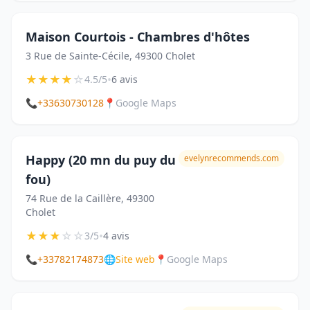
Maison Courtois - Chambres d'hôtes
3 Rue de Sainte-Cécile, 49300 Cholet
★
★
★
★
☆
•
4.5/5
6 avis
📞
+33630730128
📍
Google Maps
Happy (20 mn du puy du
evelynrecommends.com
fou)
74 Rue de la Caillère, 49300
Cholet
★
★
★
☆
☆
•
3/5
4 avis
📞
+33782174873
🌐
Site web
📍
Google Maps