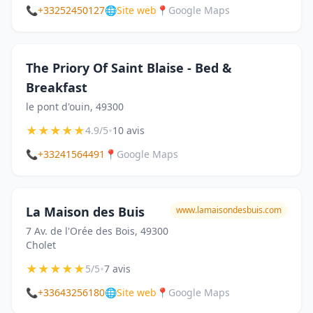
📞
+33252450127
🌐
Site web
📍
Google Maps
The Priory Of Saint Blaise - Bed &
Breakfast
le pont d'ouin, 49300
★
★
★
★
★
•
4.9/5
10 avis
📞
+33241564491
📍
Google Maps
La Maison des Buis
www.lamaisondesbuis.com
7 Av. de l'Orée des Bois, 49300
Cholet
★
★
★
★
★
•
5/5
7 avis
📞
+33643256180
🌐
Site web
📍
Google Maps