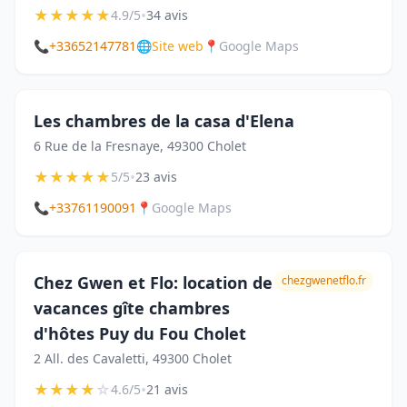
★
★
★
★
★
•
4.9/5
34 avis
📞
+33652147781
🌐
Site web
📍
Google Maps
Les chambres de la casa d'Elena
6 Rue de la Fresnaye, 49300 Cholet
★
★
★
★
★
•
5/5
23 avis
📞
+33761190091
📍
Google Maps
Chez Gwen et Flo: location de
chezgwenetflo.fr
vacances gîte chambres
d'hôtes Puy du Fou Cholet
2 All. des Cavaletti, 49300 Cholet
★
★
★
★
☆
•
4.6/5
21 avis