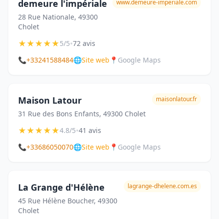
demeure l'impériale
www.demeure-imperiale.com
28 Rue Nationale, 49300
Cholet
★
★
★
★
★
•
5/5
72 avis
📞
+33241588484
🌐
Site web
📍
Google Maps
Maison Latour
maisonlatour.fr
31 Rue des Bons Enfants, 49300 Cholet
★
★
★
★
★
•
4.8/5
41 avis
📞
+33686050070
🌐
Site web
📍
Google Maps
La Grange d'Hélène
lagrange-dhelene.com.es
45 Rue Hélène Boucher, 49300
Cholet