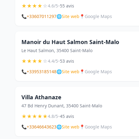
★
★
★
★
☆
•
4.6/5
55 avis
📞
+33607011297
🌐
Site web
📍
Google Maps
Manoir du Haut Salmon Saint-Malo
Le Haut Salmon, 35400 Saint-Malo
★
★
★
★
☆
•
4.4/5
53 avis
📞
+33953185148
🌐
Site web
📍
Google Maps
Villa Athanaze
47 Bd Henry Dunant, 35400 Saint-Malo
★
★
★
★
★
•
4.8/5
45 avis
📞
+33646643623
🌐
Site web
📍
Google Maps