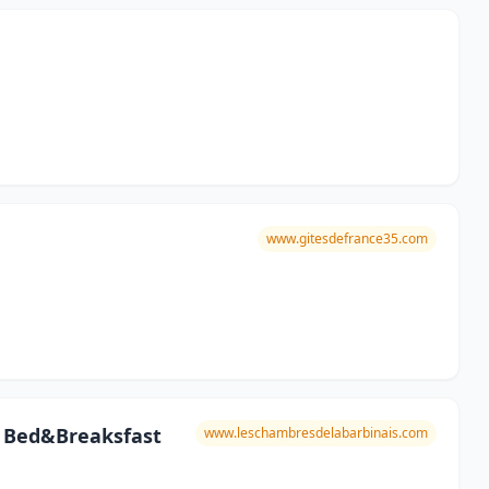
www.gitesdefrance35.com
o Bed&Breaksfast
www.leschambresdelabarbinais.com