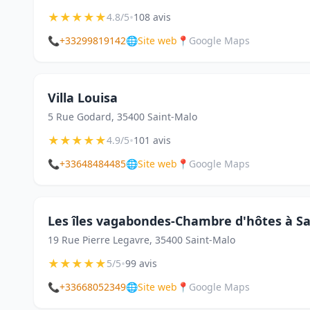
★
★
★
★
★
•
4.8/5
108 avis
📞
+33299819142
🌐
Site web
📍
Google Maps
Villa Louisa
5 Rue Godard, 35400 Saint-Malo
★
★
★
★
★
•
4.9/5
101 avis
📞
+33648484485
🌐
Site web
📍
Google Maps
Les îles vagabondes-Chambre d'hôtes à S
19 Rue Pierre Legavre, 35400 Saint-Malo
★
★
★
★
★
•
5/5
99 avis
📞
+33668052349
🌐
Site web
📍
Google Maps