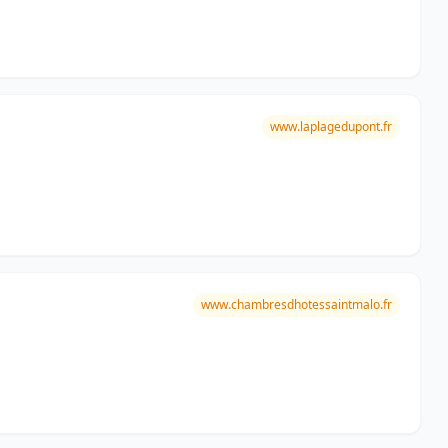
www.laplagedupont.fr
www.chambresdhotessaintmalo.fr