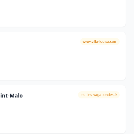
www.villa-louisa.com
aint-Malo
les-iles-vagabondes.fr