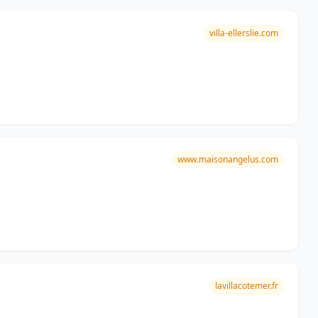
villa-ellerslie.com
www.maisonangelus.com
lavillacotemer.fr