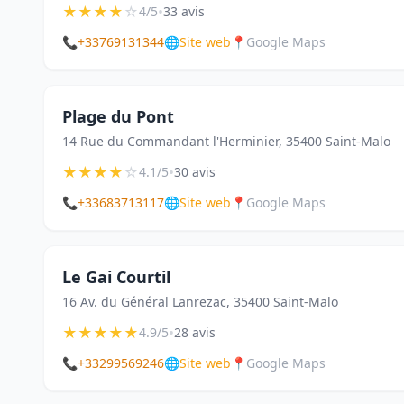
★
★
★
★
☆
•
4/5
33 avis
📞
+33769131344
🌐
Site web
📍
Google Maps
Plage du Pont
14 Rue du Commandant l'Herminier, 35400 Saint-Malo
★
★
★
★
☆
•
4.1/5
30 avis
📞
+33683713117
🌐
Site web
📍
Google Maps
Le Gai Courtil
16 Av. du Général Lanrezac, 35400 Saint-Malo
★
★
★
★
★
•
4.9/5
28 avis
📞
+33299569246
🌐
Site web
📍
Google Maps