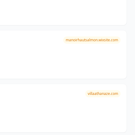
manoirhautsalmon.wixsite.com
villaathanaze.com