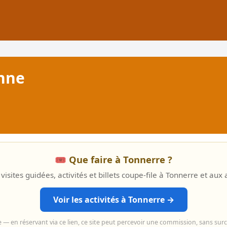
onne
🎟️ Que faire à Tonnerre ?
visites guidées, activités et billets coupe-file à Tonnerre et aux 
Voir les activités à Tonnerre →
e — en réservant via ce lien, ce site peut percevoir une commission, sans sur