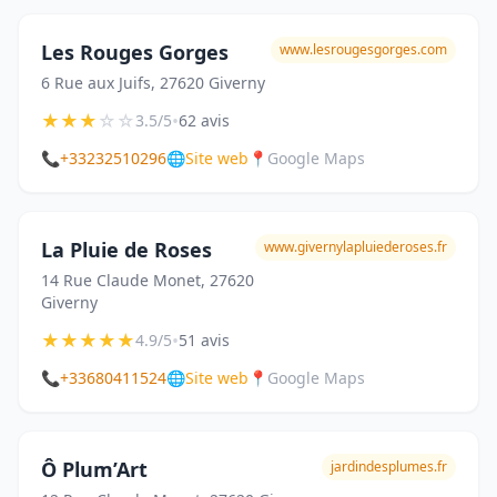
Les Rouges Gorges
www.lesrougesgorges.com
6 Rue aux Juifs, 27620 Giverny
★
★
★
☆
☆
•
3.5/5
62 avis
📞
+33232510296
🌐
Site web
📍
Google Maps
La Pluie de Roses
www.givernylapluiederoses.fr
14 Rue Claude Monet, 27620
Giverny
★
★
★
★
★
•
4.9/5
51 avis
📞
+33680411524
🌐
Site web
📍
Google Maps
Ô Plum’Art
jardindesplumes.fr