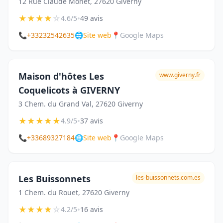
12 Rue Claude Monet, 27620 Giverny
★
★
★
★
☆
•
4.6/5
49 avis
📞
+33232542635
🌐
Site web
📍
Google Maps
Maison d'hôtes Les
www.giverny.fr
Coquelicots à GIVERNY
3 Chem. du Grand Val, 27620 Giverny
★
★
★
★
★
•
4.9/5
37 avis
📞
+33689327184
🌐
Site web
📍
Google Maps
Les Buissonnets
les-buissonnets.com.es
1 Chem. du Rouet, 27620 Giverny
★
★
★
★
☆
•
4.2/5
16 avis