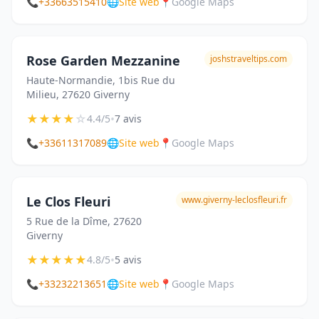
📞
+33663515410
🌐
Site web
📍
Google Maps
Rose Garden Mezzanine
joshstraveltips.com
Haute-Normandie, 1bis Rue du
Milieu, 27620 Giverny
★
★
★
★
☆
•
4.4/5
7 avis
📞
+33611317089
🌐
Site web
📍
Google Maps
Le Clos Fleuri
www.giverny-leclosfleuri.fr
5 Rue de la Dîme, 27620
Giverny
★
★
★
★
★
•
4.8/5
5 avis
📞
+33232213651
🌐
Site web
📍
Google Maps