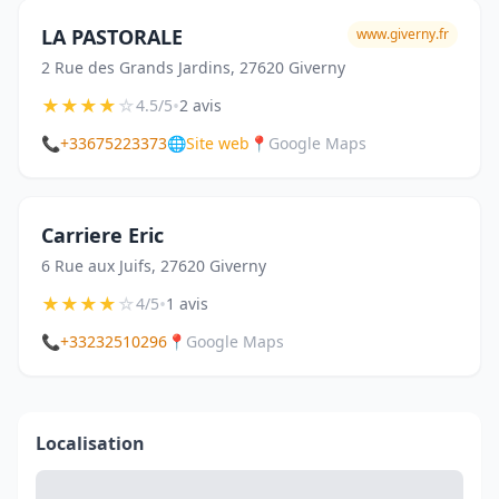
LA PASTORALE
www.giverny.fr
2 Rue des Grands Jardins, 27620 Giverny
★
★
★
★
☆
•
4.5/5
2 avis
📞
+33675223373
🌐
Site web
📍
Google Maps
Carriere Eric
6 Rue aux Juifs, 27620 Giverny
★
★
★
★
☆
•
4/5
1 avis
📞
+33232510296
📍
Google Maps
Localisation