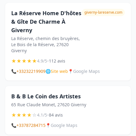
La Réserve Home D'hôtes
giverny-lareserve.com
& Gîte De Charme À
Giverny
La Réserve, chemin des bruyères,
Le Bois de la Réserve, 27620
Giverny
★
★
★
★
★
•
4.9/5
112 avis
📞
+33232219909
🌐
Site web
📍
Google Maps
B & B Le Coin des Artistes
65 Rue Claude Monet, 27620 Giverny
★
★
★
★
☆
•
4.1/5
84 avis
📞
+33787284715
📍
Google Maps