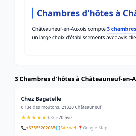
Chambres d'hôtes à Ch
Châteauneuf-en-Auxois compte
3 chambres
un large choix d'établissements avec avis cli
3 Chambres d'hôtes à Châteauneuf-en-A
Chez Bagatelle
6 rue des moutons, 21320 Châteauneuf
★
★
★
★
★
•
4.8/5
70 avis
📞
+33685202085
🌐
Site web
📍
Google Maps