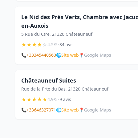
Le Nid des Prés Verts, Chambre avec Jacuz
en-Auxois
5 Rue du Ctre, 21320 Châteauneuf
★
★
★
★
☆
•
4.5/5
34 avis
📞
+33345440560
🌐
Site web
📍
Google Maps
Châteauneuf Suites
Rue de la Prte du Bas, 21320 Châteauneuf
★
★
★
★
★
•
4.9/5
9 avis
📞
+33646327071
🌐
Site web
📍
Google Maps