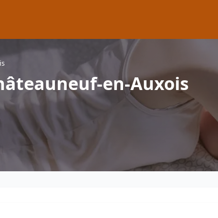
is
hâteauneuf-en-Auxois