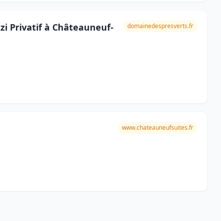
zi Privatif à Châteauneuf-
domainedespresverts.fr
www.chateauneufsuites.fr