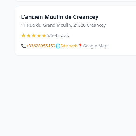
L'ancien Moulin de Créancey
11 Rue du Grand Moulin, 21320 Créancey
★
★
★
★
★
•
5/5
42 avis
📞
+33628955459
🌐
Site web
📍
Google Maps