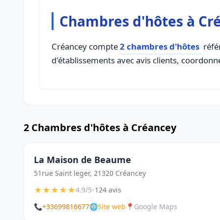
Chambres d'hôtes à Cr
Créancey compte
2 chambres d'hôtes
réfé
d'établissements avec avis clients, coordonné
2 Chambres d'hôtes à Créancey
La Maison de Beaume
51rue Saint leger, 21320 Créancey
★
★
★
★
★
•
4.9/5
124 avis
📞
+33699816677
🌐
Site web
📍
Google Maps