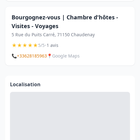
Bourgognez-vous | Chambre d'hôtes -
Visites - Voyages
5 Rue du Puits Carré, 71150 Chaudenay
★
★
★
★
★
•
5/5
1 avis
📞
+33628185963
📍
Google Maps
Localisation