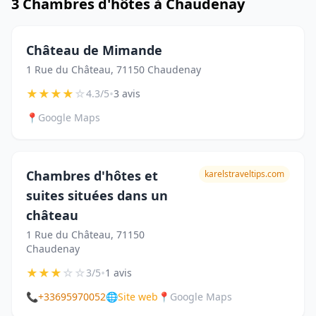
3 Chambres d'hôtes à Chaudenay
Château de Mimande
1 Rue du Château, 71150 Chaudenay
★
★
★
★
☆
•
4.3/5
3 avis
📍
Google Maps
Chambres d'hôtes et
karelstraveltips.com
suites situées dans un
château
1 Rue du Château, 71150
Chaudenay
★
★
★
☆
☆
•
3/5
1 avis
📞
+33695970052
🌐
Site web
📍
Google Maps