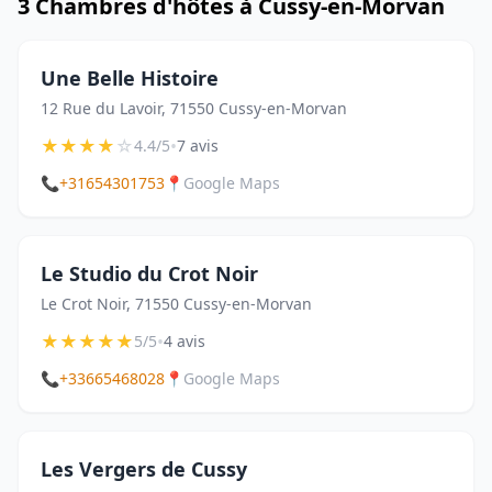
3 Chambres d'hôtes à Cussy-en-Morvan
Une Belle Histoire
12 Rue du Lavoir, 71550 Cussy-en-Morvan
★
★
★
★
☆
•
4.4/5
7 avis
📞
+31654301753
📍
Google Maps
Le Studio du Crot Noir
Le Crot Noir, 71550 Cussy-en-Morvan
★
★
★
★
★
•
5/5
4 avis
📞
+33665468028
📍
Google Maps
Les Vergers de Cussy