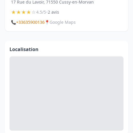
17 Rue du Lavoir, 71550 Cussy-en-Morvan
★
★
★
★
☆
•
4.5/5
2 avis
📞
+33635900136
📍
Google Maps
Localisation