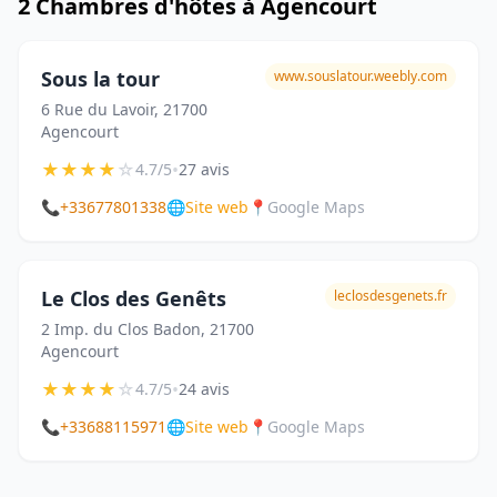
2 Chambres d'hôtes à Agencourt
Sous la tour
www.souslatour.weebly.com
6 Rue du Lavoir, 21700
Agencourt
★
★
★
★
☆
•
4.7/5
27 avis
📞
+33677801338
🌐
Site web
📍
Google Maps
Le Clos des Genêts
leclosdesgenets.fr
2 Imp. du Clos Badon, 21700
Agencourt
★
★
★
★
☆
•
4.7/5
24 avis
📞
+33688115971
🌐
Site web
📍
Google Maps