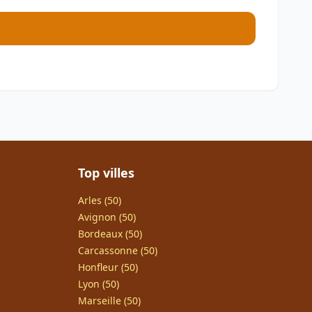
Top villes
Arles (50)
Avignon (50)
Bordeaux (50)
Carcassonne (50)
Honfleur (50)
Lyon (50)
Marseille (50)