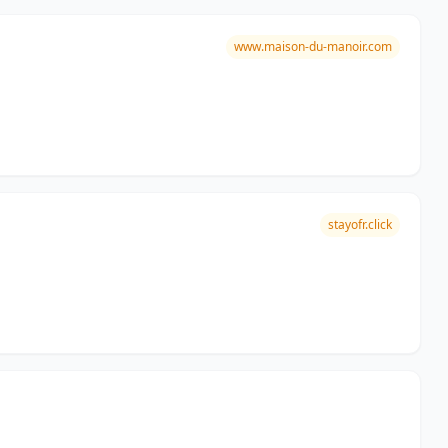
www.maison-du-manoir.com
stayofr.click