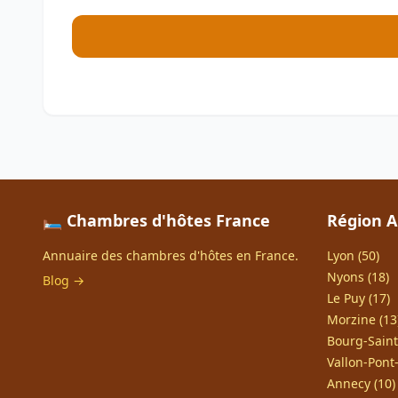
🛏️ Chambres d'hôtes France
Région A
Annuaire des chambres d'hôtes en France.
Lyon (50)
Nyons (18)
Blog →
Le Puy (17)
Morzine (13
Bourg-Saint
Vallon-Pont-
Annecy (10)