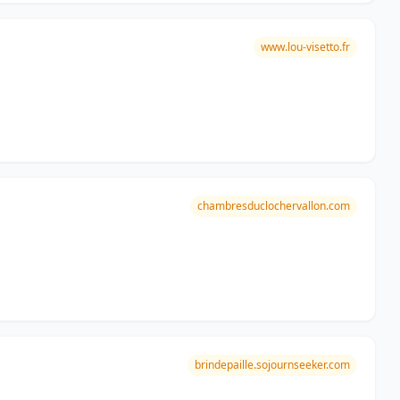
www.lou-visetto.fr
chambresduclochervallon.com
brindepaille.sojournseeker.com