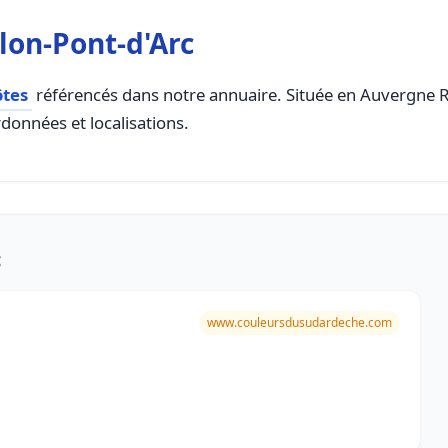
lon-Pont-d'Arc
ôtes
référencés dans notre annuaire. Située en Auvergne Rh
rdonnées et localisations.
c
www.couleursdusudardeche.com