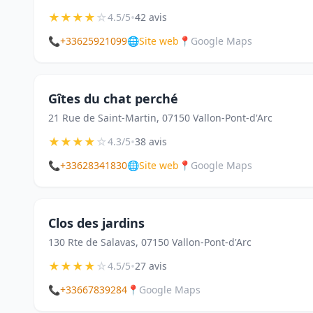
★
★
★
★
☆
•
4.5/5
42 avis
📞
+33625921099
🌐
Site web
📍
Google Maps
Gîtes du chat perché
21 Rue de Saint-Martin, 07150 Vallon-Pont-d'Arc
★
★
★
★
☆
•
4.3/5
38 avis
📞
+33628341830
🌐
Site web
📍
Google Maps
Clos des jardins
130 Rte de Salavas, 07150 Vallon-Pont-d'Arc
★
★
★
★
☆
•
4.5/5
27 avis
📞
+33667839284
📍
Google Maps