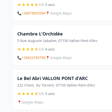
★
★
★
★
★
•
5/5
5 avis
📞
+33673053584
📍
Google Maps
Chambre L'Orchidée
5 Rue Auguste Sabatier, 07150 Vallon-Pont-d'Arc
★
★
★
★
★
•
5/5
4 avis
📞
+33622793795
📍
Google Maps
Le Bel Abri VALLON PONT d'ARC
222 Chem. du Torrent, 07150 Vallon-Pont-d'Arc
★
★
★
★
★
•
5/5
3 avis
📍
Google Maps