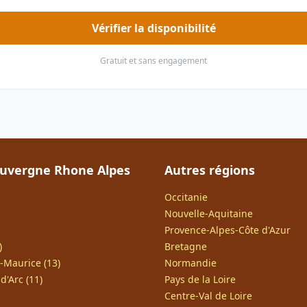
Vérifier la disponibilité
Gratuit et sans engagement
uvergne Rhone Alpes
Autres régions
Occitanie
Nouvelle-Aquitaine
Provence-Alpes-Côte d'Azur
)
Bretagne
-Maurice (13)
Normandie
d'Arc (11)
Pays de la Loire
Centre-Val de Loire