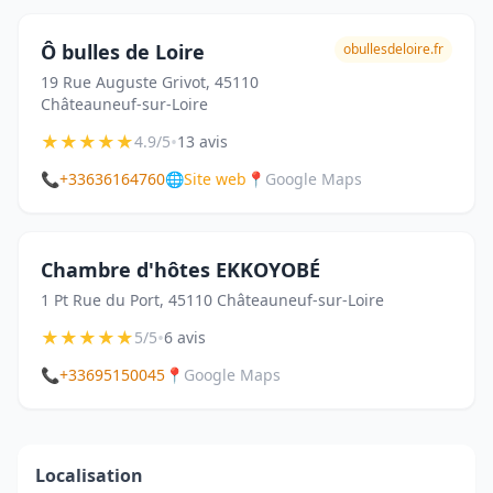
Ô bulles de Loire
obullesdeloire.fr
19 Rue Auguste Grivot, 45110
Châteauneuf-sur-Loire
★
★
★
★
★
•
4.9/5
13 avis
📞
+33636164760
🌐
Site web
📍
Google Maps
Chambre d'hôtes EKKOYOBÉ
1 Pt Rue du Port, 45110 Châteauneuf-sur-Loire
★
★
★
★
★
•
5/5
6 avis
📞
+33695150045
📍
Google Maps
Localisation