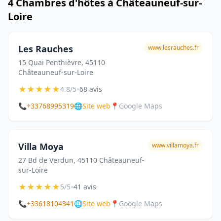
4 Chambres d'hôtes à Châteauneuf-sur-
Loire
Les Rauches
www.lesrauches.fr
15 Quai Penthièvre, 45110
Châteauneuf-sur-Loire
★
★
★
★
★
•
4.8/5
68 avis
📞
+33768995319
🌐
Site web
📍
Google Maps
Villa Moya
www.villamoya.fr
27 Bd de Verdun, 45110 Châteauneuf-
sur-Loire
★
★
★
★
★
•
5/5
41 avis
📞
+33618104341
🌐
Site web
📍
Google Maps