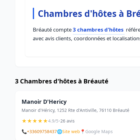
Chambres d'hôtes à Br
Bréauté compte
3 chambres d'hôtes
référe
avec avis clients, coordonnées et localisation
3 Chambres d'hôtes à Bréauté
Manoir D'Hericy
Manoir d'Héricy, 1252 Rte d'Antiville, 76110 Bréauté
★
★
★
★
★
•
4.9/5
26 avis
📞
+33609758437
🌐
Site web
📍
Google Maps