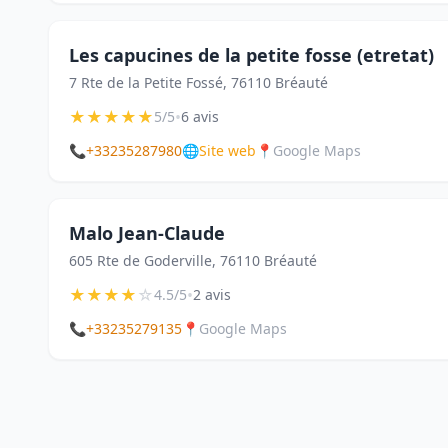
Les capucines de la petite fosse (etretat)
7 Rte de la Petite Fossé, 76110 Bréauté
★
★
★
★
★
•
5/5
6 avis
📞
+33235287980
🌐
Site web
📍
Google Maps
Malo Jean-Claude
605 Rte de Goderville, 76110 Bréauté
★
★
★
★
☆
•
4.5/5
2 avis
📞
+33235279135
📍
Google Maps