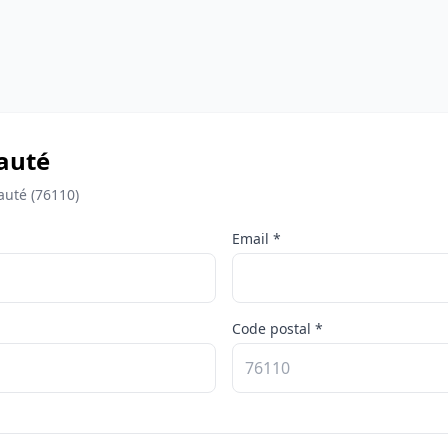
éauté
auté (76110)
Email *
Code postal *