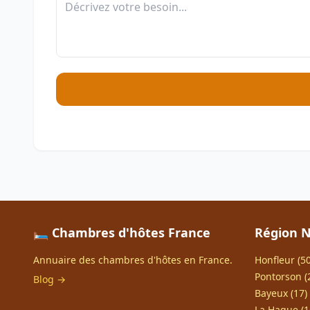
🛏️ Chambres d'hôtes France
Région 
Annuaire des chambres d'hôtes en France.
Honfleur (50
Pontorson (
Blog →
Bayeux (17)
La Hague (1