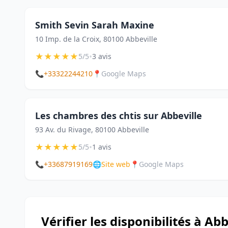
Smith Sevin Sarah Maxine
10 Imp. de la Croix, 80100 Abbeville
★
★
★
★
★
•
5/5
3 avis
📞
+33322244210
📍
Google Maps
Les chambres des chtis sur Abbeville
93 Av. du Rivage, 80100 Abbeville
★
★
★
★
★
•
5/5
1 avis
📞
+33687919169
🌐
Site web
📍
Google Maps
Vérifier les disponibilités à Abb