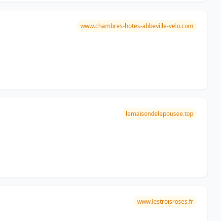
www.chambres-hotes-abbeville-velo.com
lemaisondelepousee.top
www.lestroisroses.fr