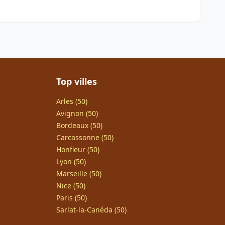
Top villes
Arles (50)
Avignon (50)
Bordeaux (50)
Carcassonne (50)
Honfleur (50)
Lyon (50)
Marseille (50)
Nice (50)
Paris (50)
Sarlat-la-Canéda (50)