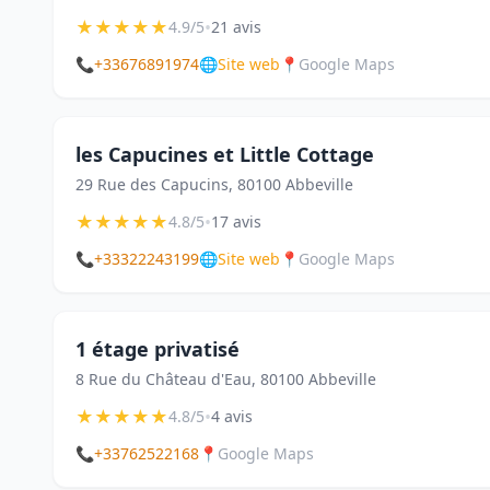
★
★
★
★
★
•
4.9/5
21 avis
📞
+33676891974
🌐
Site web
📍
Google Maps
les Capucines et Little Cottage
29 Rue des Capucins, 80100 Abbeville
★
★
★
★
★
•
4.8/5
17 avis
📞
+33322243199
🌐
Site web
📍
Google Maps
1 étage privatisé
8 Rue du Château d'Eau, 80100 Abbeville
★
★
★
★
★
•
4.8/5
4 avis
📞
+33762522168
📍
Google Maps