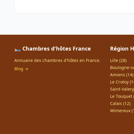
🛏️ Chambres d'hôtes France
Région H
Annuaire des chambres d'hôtes en France.
Lille (28)
Boulogne-su
Blog →
Amiens (14)
Le Crotoy (1
Saint-Valer
Le Touquet 
Calais (12)
Wimereux (