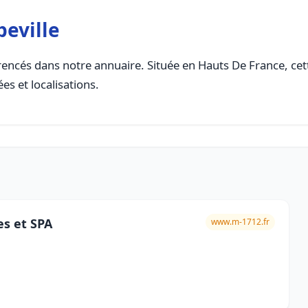
eville
encés dans notre annuaire. Située en Hauts De France, cette
es et localisations.
s et SPA
www.m-1712.fr