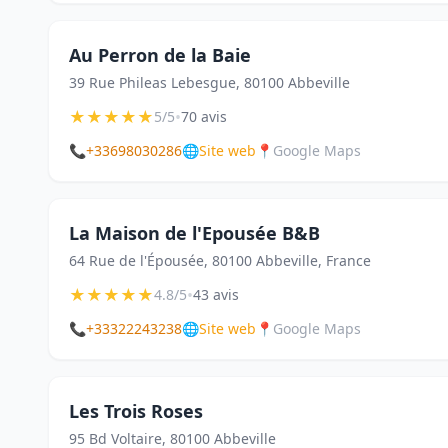
Au Perron de la Baie
39 Rue Phileas Lebesgue, 80100 Abbeville
★
★
★
★
★
•
5/5
70 avis
📞
+33698030286
🌐
Site web
📍
Google Maps
La Maison de l'Epousée B&B
64 Rue de l'Épousée, 80100 Abbeville, France
★
★
★
★
★
•
4.8/5
43 avis
📞
+33322243238
🌐
Site web
📍
Google Maps
Les Trois Roses
95 Bd Voltaire, 80100 Abbeville