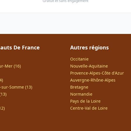
Gratuit et sans engagement
auts De France
Autres régions
Occitanie
r-Mer (16)
Nouvelle-Aquitaine
Provence-Alpes-Côte d'Azur
4)
Auvergne-Rhône-Alpes
y-sur-Somme (13)
Bretagne
(13)
Normandie
Pays de la Loire
12)
Centre-Val de Loire