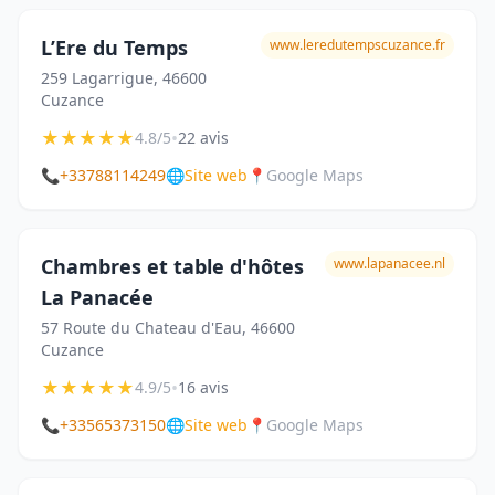
L’Ere du Temps
www.leredutempscuzance.fr
259 Lagarrigue, 46600
Cuzance
★
★
★
★
★
•
4.8/5
22 avis
📞
+33788114249
🌐
Site web
📍
Google Maps
Chambres et table d'hôtes
www.lapanacee.nl
La Panacée
57 Route du Chateau d'Eau, 46600
Cuzance
★
★
★
★
★
•
4.9/5
16 avis
📞
+33565373150
🌐
Site web
📍
Google Maps