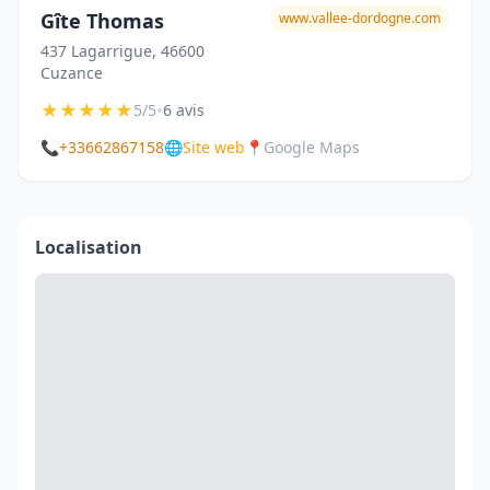
Gîte Thomas
www.vallee-dordogne.com
437 Lagarrigue, 46600
Cuzance
★
★
★
★
★
•
5/5
6 avis
📞
+33662867158
🌐
Site web
📍
Google Maps
Localisation