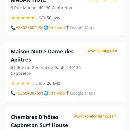
8 Rue Madan, 40130 Capbreton
★
★
★
★
★
•
4.9/5
30 avis
📞
+33677604496
🌐
Site web
📍
Google Maps
Maison Notre Dame des
www.booking.com
Apôtres
61 Rue du Général de Gaulle, 40130
Capbreton
★
★
★
★
☆
•
3.8/5
26 avis
📞
+33684987681
🌐
Site web
📍
Google Maps
Chambres D'hôtes
www.capretonsurfhouse.fr
Capbreton Surf House