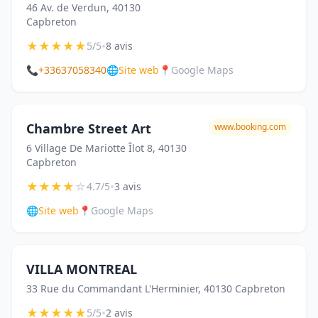
46 Av. de Verdun, 40130
Capbreton
★
★
★
★
★
•
5/5
8 avis
📞
+33637058340
🌐
Site web
📍
Google Maps
Chambre Street Art
www.booking.com
6 Village De Mariotte Îlot 8, 40130
Capbreton
★
★
★
★
☆
•
4.7/5
3 avis
🌐
Site web
📍
Google Maps
VILLA MONTREAL
33 Rue du Commandant L'Herminier, 40130 Capbreton
★
★
★
★
★
•
5/5
2 avis