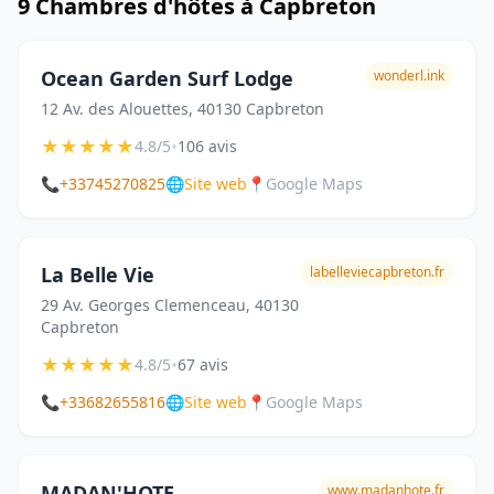
9 Chambres d'hôtes à Capbreton
Ocean Garden Surf Lodge
wonderl.ink
12 Av. des Alouettes, 40130 Capbreton
★
★
★
★
★
•
4.8/5
106 avis
📞
+33745270825
🌐
Site web
📍
Google Maps
La Belle Vie
labelleviecapbreton.fr
29 Av. Georges Clemenceau, 40130
Capbreton
★
★
★
★
★
•
4.8/5
67 avis
📞
+33682655816
🌐
Site web
📍
Google Maps
MADAN'HOTE
www.madanhote.fr