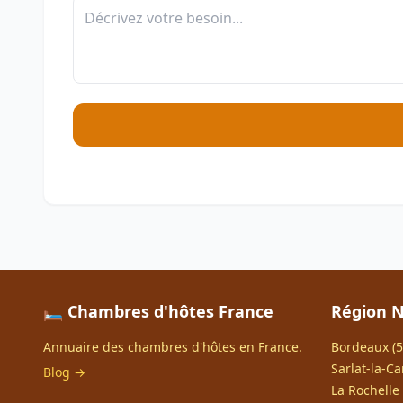
🛏️ Chambres d'hôtes France
Région N
Annuaire des chambres d'hôtes en France.
Bordeaux (5
Sarlat-la-Ca
Blog →
La Rochelle 