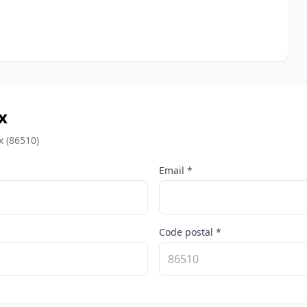
x
x (86510)
Email *
Code postal *