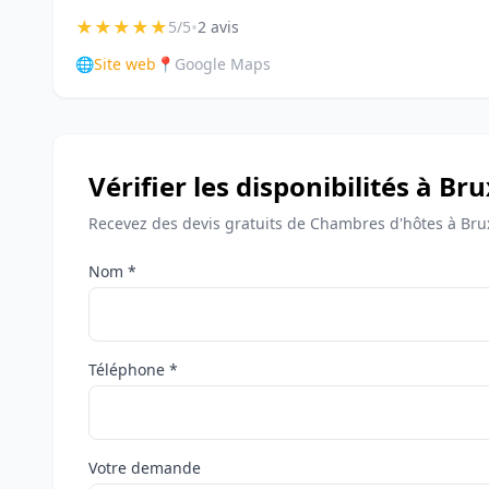
★
★
★
★
★
•
5/5
2 avis
🌐
Site web
📍
Google Maps
Vérifier les disponibilités à Bru
Recevez des devis gratuits de Chambres d'hôtes à Bru
Nom *
Téléphone *
Votre demande