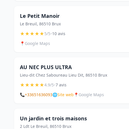
Le Petit Manoir
Le Breuil, 86510 Brux
★
★
★
★
★
•
5/5
10 avis
📍
Google Maps
AU NEC PLUS ULTRA
Lieu-dit Chez Saboureau Lieu Dit, 86510 Brux
★
★
★
★
★
•
4.9/5
7 avis
📞
+33651636093
🌐
Site web
📍
Google Maps
Un jardin et trois maisons
2 Ldt Le Breuil, 86510 Brux