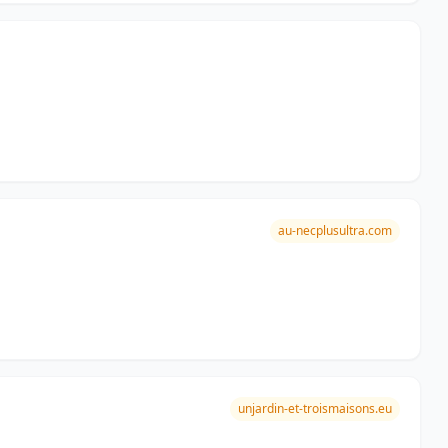
au-necplusultra.com
unjardin-et-troismaisons.eu