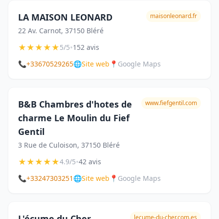
LA MAISON LEONARD
maisonleonard.fr
22 Av. Carnot, 37150 Bléré
★
★
★
★
★
•
5/5
152 avis
📞
+33670529265
🌐
Site web
📍
Google Maps
B&B Chambres d'hotes de
www.fiefgentil.com
charme Le Moulin du Fief
Gentil
3 Rue de Culoison, 37150 Bléré
★
★
★
★
★
•
4.9/5
42 avis
📞
+33247303251
🌐
Site web
📍
Google Maps
L'écume du Cher
lecume-du-cher.com.es