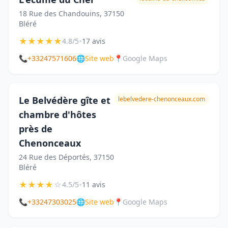
18 Rue des Chandouins, 37150
Bléré
★
★
★
★
★
•
4.8/5
17 avis
📞
+33247571606
🌐
Site web
📍
Google Maps
Le Belvédère gîte et
lebelvedere-chenonceaux.com
chambre d'hôtes
près de
Chenonceaux
24 Rue des Déportés, 37150
Bléré
★
★
★
★
☆
•
4.5/5
11 avis
📞
+33247303025
🌐
Site web
📍
Google Maps