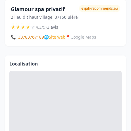
Glamour spa privatif
elijah-recommends.eu
2 lieu dit haut village, 37150 Bléré
★
★
★
★
☆
•
4.3/5
3 avis
📞
+33783767189
🌐
Site web
📍
Google Maps
Localisation