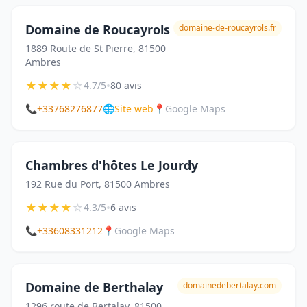
Domaine de Roucayrols
domaine-de-roucayrols.fr
1889 Route de St Pierre, 81500
Ambres
★
★
★
★
☆
•
4.7/5
80 avis
📞
+33768276877
🌐
Site web
📍
Google Maps
Chambres d'hôtes Le Jourdy
192 Rue du Port, 81500 Ambres
★
★
★
★
☆
•
4.3/5
6 avis
📞
+33608331212
📍
Google Maps
Domaine de Berthalay
domainedebertalay.com
1296 route de Bertalay, 81500