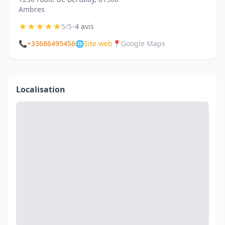
Ambres
★
★
★
★
★
•
5/5
4 avis
📞
+33686495456
🌐
Site web
📍
Google Maps
Localisation