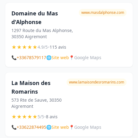
Domaine du Mas
www.masdalphonse.com
d'Alphonse
1297 Route du Mas Alphonse,
30350 Aigremont
★
★
★
★
★
•
4.9/5
115 avis
📞
+33678579117
🌐
Site web
📍
Google Maps
La Maison des
www.lamaisondesromarins.com
Romarins
573 Rte de Sauve, 30350
Aigremont
★
★
★
★
★
•
5/5
8 avis
📞
+33622874495
🌐
Site web
📍
Google Maps