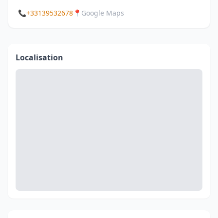
📞
+33139532678
📍
Google Maps
Localisation