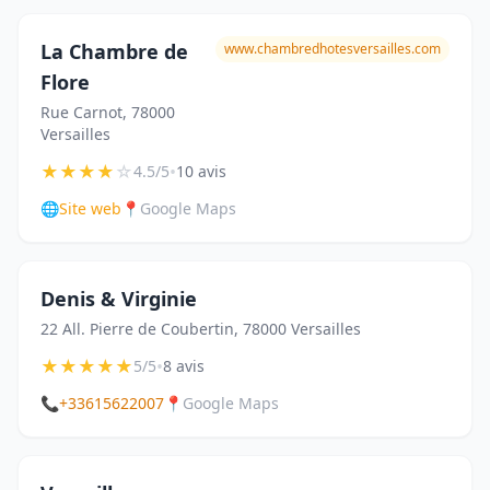
La Chambre de
www.chambredhotesversailles.com
Flore
Rue Carnot, 78000
Versailles
★
★
★
★
☆
•
4.5/5
10 avis
🌐
Site web
📍
Google Maps
Denis & Virginie
22 All. Pierre de Coubertin, 78000 Versailles
★
★
★
★
★
•
5/5
8 avis
📞
+33615622007
📍
Google Maps