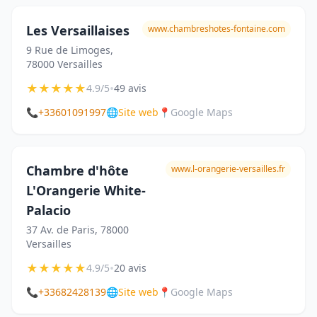
Les Versaillaises
www.chambreshotes-fontaine.com
9 Rue de Limoges,
78000 Versailles
★
★
★
★
★
•
4.9/5
49 avis
📞
+33601091997
🌐
Site web
📍
Google Maps
Chambre d'hôte
www.l-orangerie-versailles.fr
L'Orangerie White-
Palacio
37 Av. de Paris, 78000
Versailles
★
★
★
★
★
•
4.9/5
20 avis
📞
+33682428139
🌐
Site web
📍
Google Maps