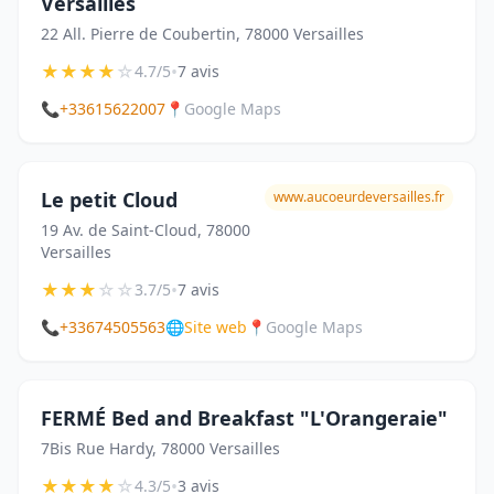
Versailles
22 All. Pierre de Coubertin, 78000 Versailles
★
★
★
★
☆
•
4.7/5
7 avis
📞
+33615622007
📍
Google Maps
Le petit Cloud
www.aucoeurdeversailles.fr
19 Av. de Saint-Cloud, 78000
Versailles
★
★
★
☆
☆
•
3.7/5
7 avis
📞
+33674505563
🌐
Site web
📍
Google Maps
FERMÉ Bed and Breakfast "L'Orangeraie"
7Bis Rue Hardy, 78000 Versailles
★
★
★
★
☆
•
4.3/5
3 avis