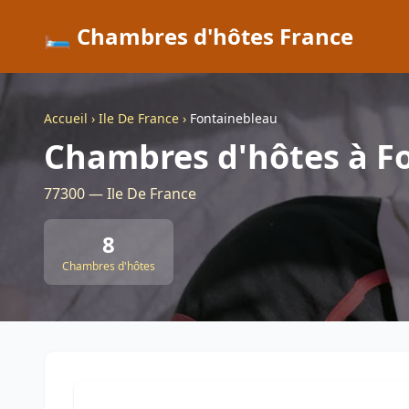
🛏️ Chambres d'hôtes France
Accueil
›
Ile De France
›
Fontainebleau
Chambres d'hôtes à F
77300 — Ile De France
8
Chambres d'hôtes