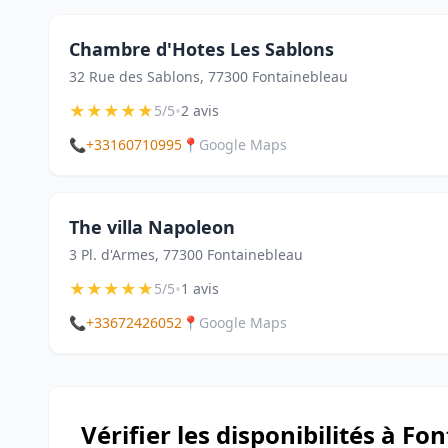
Chambre d'Hotes Les Sablons
32 Rue des Sablons, 77300 Fontainebleau
★
★
★
★
★
•
5/5
2 avis
📞
+33160710995
📍
Google Maps
The villa Napoleon
3 Pl. d'Armes, 77300 Fontainebleau
★
★
★
★
★
•
5/5
1 avis
📞
+33672426052
📍
Google Maps
Vérifier les disponibilités à F