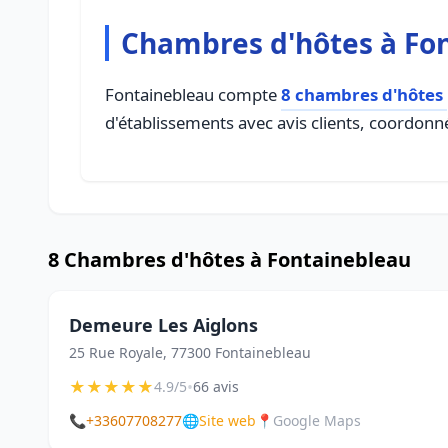
Chambres d'hôtes à Fo
Fontainebleau compte
8 chambres d'hôtes
d'établissements avec avis clients, coordonné
8 Chambres d'hôtes à Fontainebleau
Demeure Les Aiglons
25 Rue Royale, 77300 Fontainebleau
★
★
★
★
★
•
4.9/5
66 avis
📞
+33607708277
🌐
Site web
📍
Google Maps