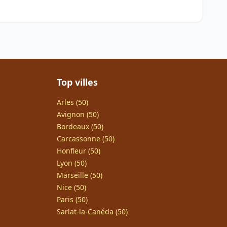
Top villes
Arles (50)
Avignon (50)
Bordeaux (50)
Carcassonne (50)
Honfleur (50)
Lyon (50)
Marseille (50)
Nice (50)
Paris (50)
Sarlat-la-Canéda (50)