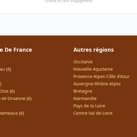
Gratuit et sans engagement
le De France
Autres régions
Occitanie
au (8)
Nouvelle-Aquitaine
Provence-Alpes-Côte d'Azur
)
Auvergne-Rhône-Alpes
Oise (6)
Bretagne
-et-Orvanne (6)
Normandie
Pays de la Loire
Hameaux (6)
Centre-Val de Loire