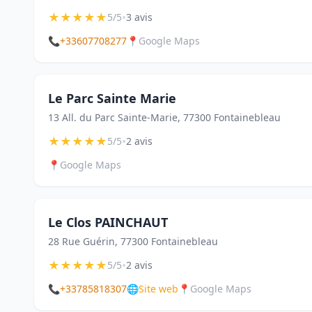
★
★
★
★
★
•
5/5
3 avis
📞
+33607708277
📍
Google Maps
Le Parc Sainte Marie
13 All. du Parc Sainte-Marie, 77300 Fontainebleau
★
★
★
★
★
•
5/5
2 avis
📍
Google Maps
Le Clos PAINCHAUT
28 Rue Guérin, 77300 Fontainebleau
★
★
★
★
★
•
5/5
2 avis
📞
+33785818307
🌐
Site web
📍
Google Maps