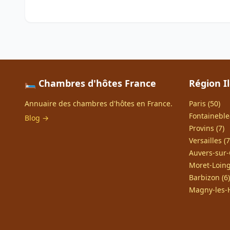
🛏️ Chambres d'hôtes France
Région I
Annuaire des chambres d'hôtes en France.
Paris (50)
Fontaineble
Blog →
Provins (7)
Versailles (7
Auvers-sur-
Moret-Loing
Barbizon (6)
Magny-les-