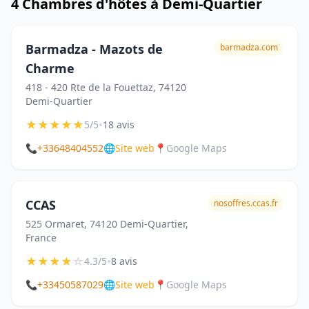
4 Chambres d'hôtes à Demi-Quartier
Barmadza - Mazots de
barmadza.com
Charme
418 - 420 Rte de la Fouettaz, 74120
Demi-Quartier
★
★
★
★
★
•
5/5
18 avis
📞
+33648404552
🌐
Site web
📍
Google Maps
CCAS
nosoffres.ccas.fr
525 Ormaret, 74120 Demi-Quartier,
France
★
★
★
★
☆
•
4.3/5
8 avis
📞
+33450587029
🌐
Site web
📍
Google Maps