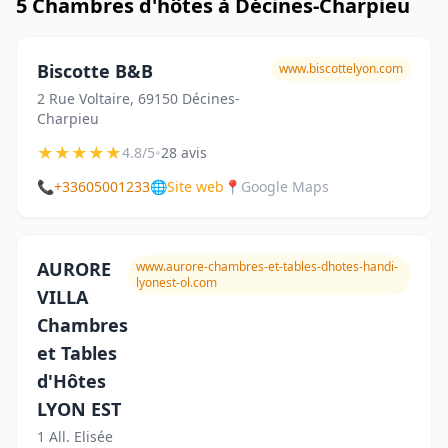
5 Chambres d'hôtes à Décines-Charpieu
Biscotte B&B
www.biscottelyon.com
2 Rue Voltaire, 69150 Décines-
Charpieu
★
★
★
★
★
•
4.8/5
28 avis
📞
+33605001233
🌐
Site web
📍
Google Maps
AURORE
www.aurore-chambres-et-tables-dhotes-handi-
lyonest-ol.com
VILLA
Chambres
et Tables
d'Hôtes
LYON EST
1 All. Elisée