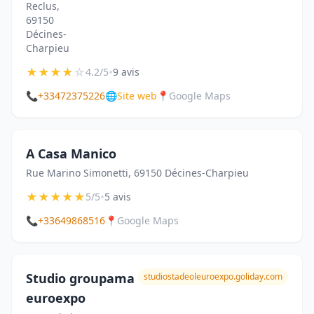
Reclus,
69150
Décines-
Charpieu
★
★
★
★
☆
•
4.2/5
9 avis
📞
+33472375226
🌐
Site web
📍
Google Maps
A Casa Manico
Rue Marino Simonetti, 69150 Décines-Charpieu
★
★
★
★
★
•
5/5
5 avis
📞
+33649868516
📍
Google Maps
Studio groupama
studiostadeoleuroexpo.goliday.com
euroexpo