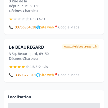
3 Rue de la
République, 69150
Décines-Charpieu
★
☆
☆
☆
☆
•
1/5
3 avis
📞
+33756864638
🌐
Site web
📍
Google Maps
Le BEAUREGARD
www.gitelebeauregard.fr
3 Sq. Beauregard, 69150
Décines-Charpieu
★
★
★
★
☆
•
4.5/5
2 avis
📞
+33608773201
🌐
Site web
📍
Google Maps
Localisation