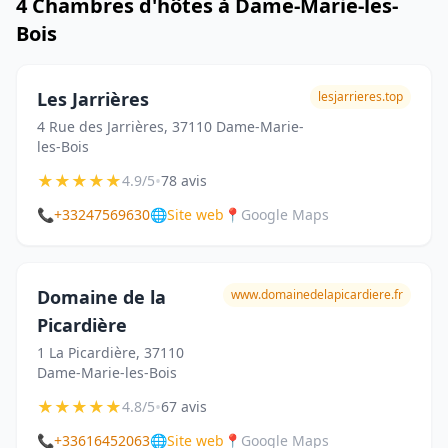
4 Chambres d'hôtes à Dame-Marie-les-
Bois
Les Jarrières
lesjarrieres.top
4 Rue des Jarrières, 37110 Dame-Marie-
les-Bois
★
★
★
★
★
•
4.9/5
78 avis
📞
+33247569630
🌐
Site web
📍
Google Maps
Domaine de la
www.domainedelapicardiere.fr
Picardière
1 La Picardière, 37110
Dame-Marie-les-Bois
★
★
★
★
★
•
4.8/5
67 avis
📞
+33616452063
🌐
Site web
📍
Google Maps