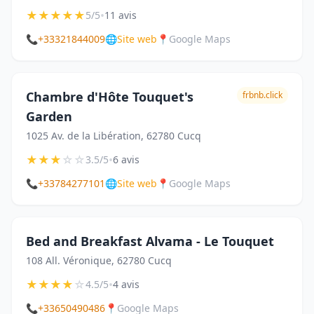
★
★
★
★
★
•
5/5
11 avis
📞
+33321844009
🌐
Site web
📍
Google Maps
Chambre d'Hôte Touquet's
frbnb.click
Garden
1025 Av. de la Libération, 62780 Cucq
★
★
★
☆
☆
•
3.5/5
6 avis
📞
+33784277101
🌐
Site web
📍
Google Maps
Bed and Breakfast Alvama - Le Touquet
108 All. Véronique, 62780 Cucq
★
★
★
★
☆
•
4.5/5
4 avis
📞
+33650490486
📍
Google Maps