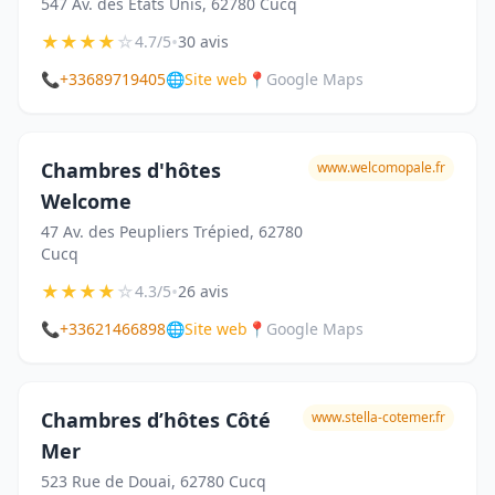
547 Av. des États Unis, 62780 Cucq
★
★
★
★
☆
•
4.7/5
30 avis
📞
+33689719405
🌐
Site web
📍
Google Maps
Chambres d'hôtes
www.welcomopale.fr
Welcome
47 Av. des Peupliers Trépied, 62780
Cucq
★
★
★
★
☆
•
4.3/5
26 avis
📞
+33621466898
🌐
Site web
📍
Google Maps
Chambres d’hôtes Côté
www.stella-cotemer.fr
Mer
523 Rue de Douai, 62780 Cucq