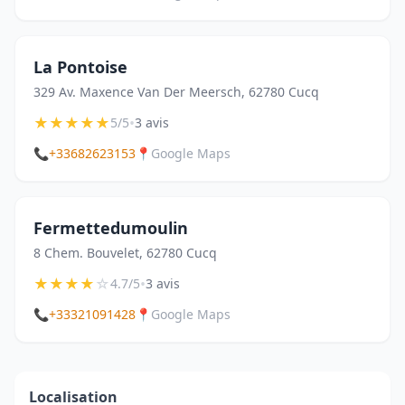
La Pontoise
329 Av. Maxence Van Der Meersch, 62780 Cucq
★
★
★
★
★
•
5/5
3 avis
📞
+33682623153
📍
Google Maps
Fermettedumoulin
8 Chem. Bouvelet, 62780 Cucq
★
★
★
★
☆
•
4.7/5
3 avis
📞
+33321091428
📍
Google Maps
Localisation