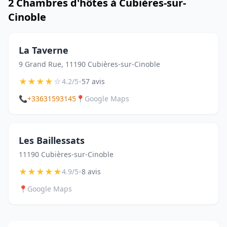
2 Chambres d'hôtes à Cubières-sur-
Cinoble
La Taverne
9 Grand Rue, 11190 Cubières-sur-Cinoble
★
★
★
★
☆
•
4.2/5
57 avis
📞
+33631593145
📍
Google Maps
Les Baillessats
11190 Cubières-sur-Cinoble
★
★
★
★
★
•
4.9/5
8 avis
📍
Google Maps