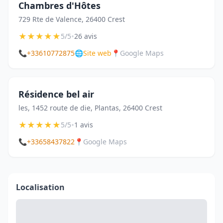
Chambres d'Hôtes
729 Rte de Valence, 26400 Crest
★
★
★
★
★
•
5/5
26 avis
📞
+33610772875
🌐
Site web
📍
Google Maps
Résidence bel air
les, 1452 route de die, Plantas, 26400 Crest
★
★
★
★
★
•
5/5
1 avis
📞
+33658437822
📍
Google Maps
Localisation