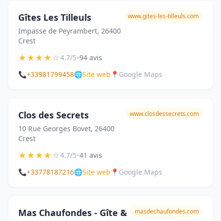
Gîtes Les Tilleuls
www.gites-les-tilleuls.com
Impasse de Peyrambert, 26400
Crest
★
★
★
★
☆
•
4.7/5
94 avis
📞
+33981799458
🌐
Site web
📍
Google Maps
Clos des Secrets
www.closdessecrets.com
10 Rue Georges Bovet, 26400
Crest
★
★
★
★
☆
•
4.7/5
41 avis
📞
+33778187216
🌐
Site web
📍
Google Maps
Mas Chaufondes - Gîte &
masdechaufondes.com