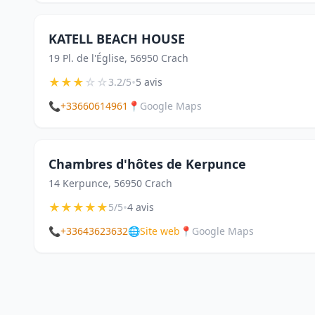
KATELL BEACH HOUSE
19 Pl. de l'Église, 56950 Crach
★
★
★
☆
☆
•
3.2/5
5 avis
📞
+33660614961
📍
Google Maps
Chambres d'hôtes de Kerpunce
14 Kerpunce, 56950 Crach
★
★
★
★
★
•
5/5
4 avis
📞
+33643623632
🌐
Site web
📍
Google Maps