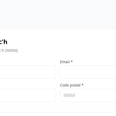
c'h
'h (56950)
Email *
Code postal *