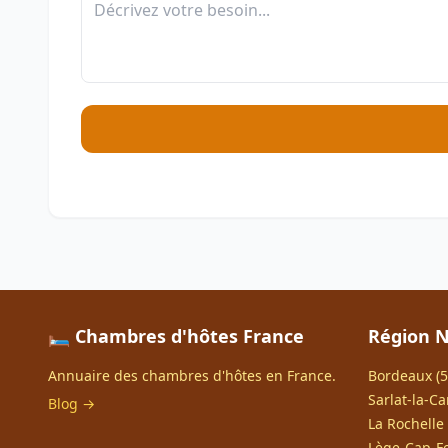
🛏️ Chambres d'hôtes France
Région N
Annuaire des chambres d'hôtes en France.
Bordeaux (5
Sarlat-la-Ca
Blog →
La Rochelle 
Lège-Cap-Fe