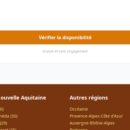
Vérifier la disponibilité
Gratuit et sans engagement
ouvelle Aquitaine
Autres régions
0)
Occitanie
néda (50)
Provence-Alpes-Côte d'Azur
(29)
Auvergne-Rhône-Alpes
rret (25)
Bretagne