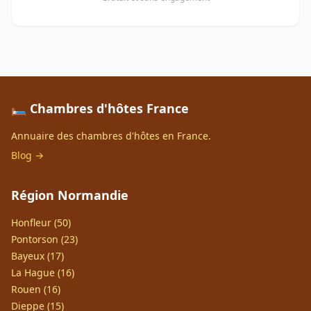
🛏️ Chambres d'hôtes France
Annuaire des chambres d'hôtes en France.
Blog →
Région Normandie
Honfleur (50)
Pontorson (23)
Bayeux (17)
La Hague (16)
Rouen (16)
Dieppe (15)