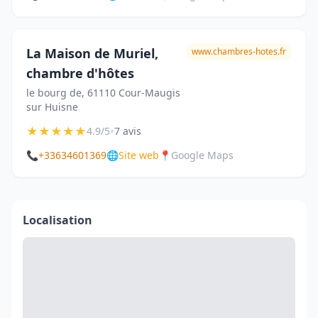
La Maison de Muriel,
www.chambres-hotes.fr
chambre d'hôtes
le bourg de, 61110 Cour-Maugis
sur Huisne
★
★
★
★
★
•
4.9/5
7 avis
📞
+33634601369
🌐
Site web
📍
Google Maps
Localisation