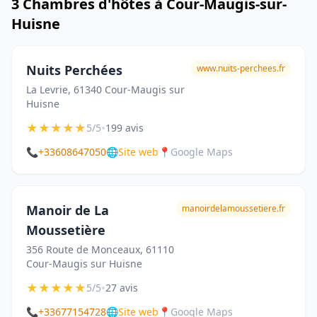
3 Chambres d'hôtes à Cour-Maugis-sur-
Huisne
Nuits Perchées
www.nuits-perchees.fr
La Levrie, 61340 Cour-Maugis sur
Huisne
★
★
★
★
★
•
5/5
199 avis
📞
+33608647050
🌐
Site web
📍
Google Maps
Manoir de La
manoirdelamoussetiere.fr
Moussetière
356 Route de Monceaux, 61110
Cour-Maugis sur Huisne
★
★
★
★
★
•
5/5
27 avis
📞
+33677154728
🌐
Site web
📍
Google Maps