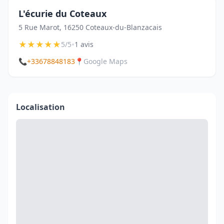
L'écurie du Coteaux
5 Rue Marot, 16250 Coteaux-du-Blanzacais
★
★
★
★
★
•
5/5
1 avis
📞
+33678848183
📍
Google Maps
Localisation