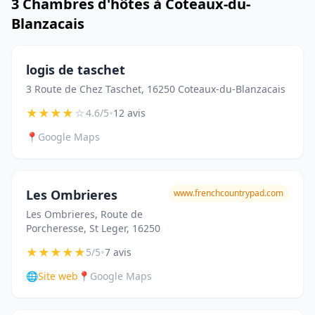
3 Chambres d'hôtes à Coteaux-du-
Blanzacais
logis de taschet
3 Route de Chez Taschet, 16250 Coteaux-du-Blanzacais
★
★
★
★
☆
•
4.6/5
12 avis
📍
Google Maps
Les Ombrieres
www.frenchcountrypad.com
Les Ombrieres, Route de
Porcheresse, St Leger, 16250
★
★
★
★
★
•
5/5
7 avis
🌐
Site web
📍
Google Maps