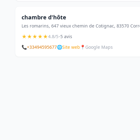
chambre d'hôte
Les romarins, 647 vieux chemin de Cotignac, 83570 Cor
★
★
★
★
★
•
4.8/5
5 avis
📞
+33494595677
🌐
Site web
📍
Google Maps