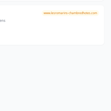
www.lesromarins-chambredhotes.com
rens