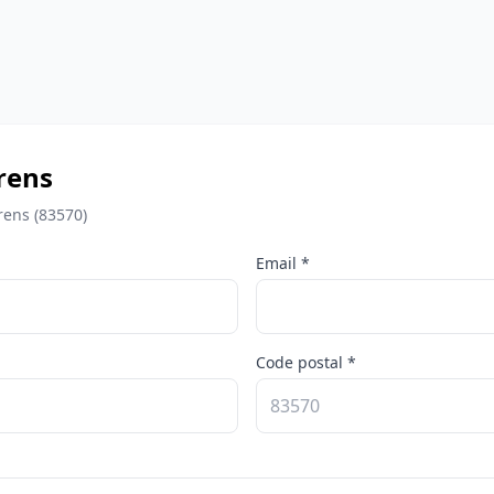
rrens
rens (83570)
Email *
Code postal *