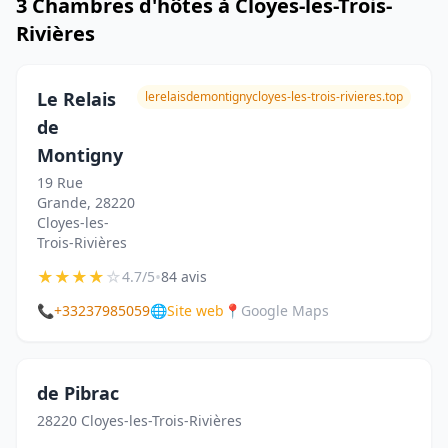
3 Chambres d'hôtes à Cloyes-les-Trois-
Rivières
Le Relais
lerelaisdemontignycloyes-les-trois-rivieres.top
de
Montigny
19 Rue
Grande, 28220
Cloyes-les-
Trois-Rivières
★
★
★
★
☆
•
4.7/5
84 avis
📞
+33237985059
🌐
Site web
📍
Google Maps
de Pibrac
28220 Cloyes-les-Trois-Rivières