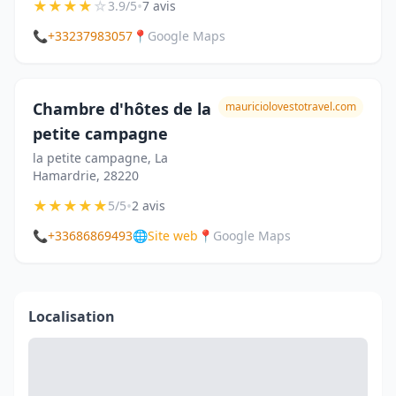
★
★
★
★
☆
•
3.9/5
7 avis
📞
+33237983057
📍
Google Maps
Chambre d'hôtes de la
mauriciolovestotravel.com
petite campagne
la petite campagne, La
Hamardrie, 28220
★
★
★
★
★
•
5/5
2 avis
📞
+33686869493
🌐
Site web
📍
Google Maps
Localisation