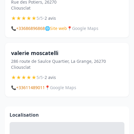
Rue des Potiers, 26270
Cliousclat
★
★
★
★
★
•
5/5
2 avis
📞
+33686896868
🌐
Site web
📍
Google Maps
valerie moscatelli
286 route de Saulce Quartier, La Grange, 26270
Cliousclat
★
★
★
★
★
•
5/5
2 avis
📞
+33611489011
📍
Google Maps
Localisation