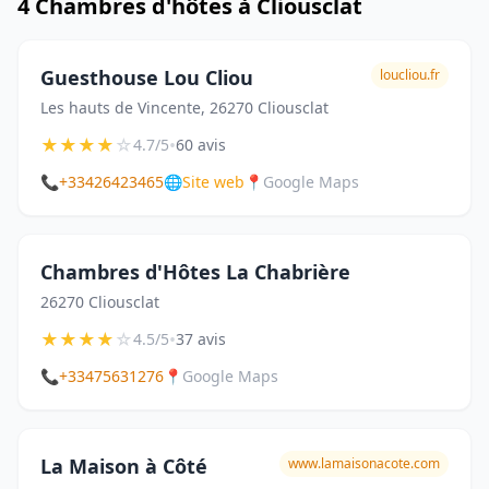
4 Chambres d'hôtes à Cliousclat
Guesthouse Lou Cliou
loucliou.fr
Les hauts de Vincente, 26270 Cliousclat
★
★
★
★
☆
•
4.7/5
60 avis
📞
+33426423465
🌐
Site web
📍
Google Maps
Chambres d'Hôtes La Chabrière
26270 Cliousclat
★
★
★
★
☆
•
4.5/5
37 avis
📞
+33475631276
📍
Google Maps
La Maison à Côté
www.lamaisonacote.com